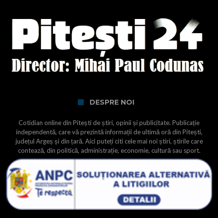
DESPRE NOI
Cotidian online din Pitești de știri, opinii și publicitate. Publicație
independentă, care vă prezintă informații de ultimă oră din Pitești,
județul Argeș și din țară. Aici puteți citi cele mai noi știri, știrile care
contează, din politică, administrație, economie, cultură sau sport.