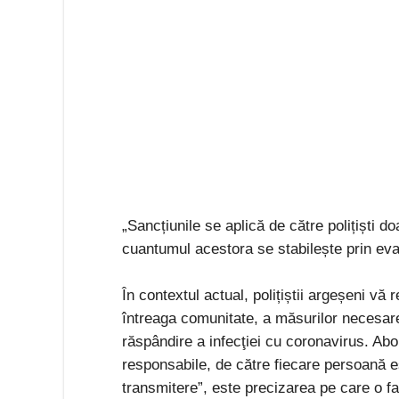
„Sancțiunile se aplică de către polițiști d
cuantumul acestora se stabilește prin eval
În contextul actual, polițiștii argeșeni v
întreaga comunitate, a măsurilor necesare
răspândire a infecţiei cu coronavirus. Ab
responsabile, de către fiecare persoană es
transmitere”, este precizarea pe care o f