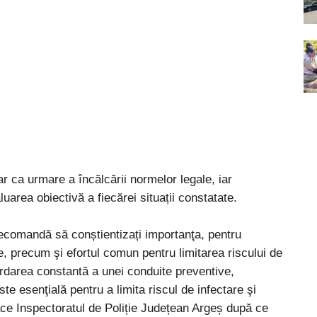
oar ca urmare a încălcării normelor legale, iar
uarea obiectivă a fiecărei situații constatate.
ă recomandă să conștientizați importanţa, pentru
, precum şi efortul comun pentru limitarea riscului de
ordarea constantă a unei conduite preventive,
te esenţială pentru a limita riscul de infectare şi
ace Inspectoratul de Poliție Județean Argeș după ce