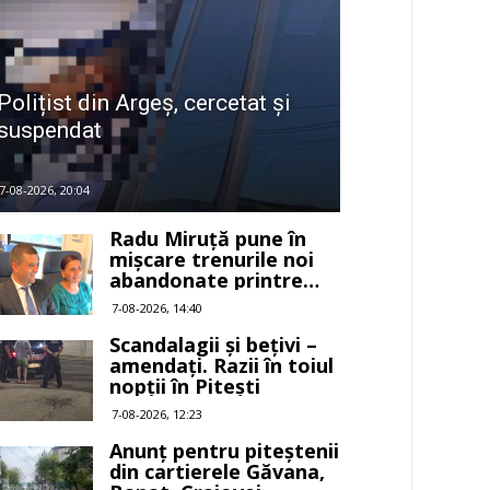
Polițist din Argeș, cercetat și
suspendat
7-08-2026, 20:04
Radu Miruță pune în
mișcare trenurile noi
abandonate printre
buruieni
7-08-2026, 14:40
Scandalagii și bețivi –
amendați. Razii în toiul
nopții în Pitești
7-08-2026, 12:23
Anunț pentru piteștenii
din cartierele Găvana,