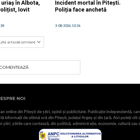
uriaș în Albota,
Incident mortal în Pitești.
lițist, lovit
Poliția face anchetă
:38
3-08-2026, 10:36
lte articole similare
COMENTEAZĂ
ESPRE NOI
an online din Pitești de știri, opinii și publicitate. Publicație independentă, car
tă informații de ultimă oră din Pitești, județul Argeș și din țară. Aici puteți citi 
i știri, știrile care contează, din politică, administrație, economie, cultură sau 