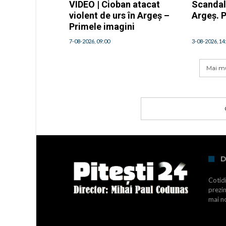
VIDEO | Cioban atacat
Scandal 
violent de urs în Argeș –
Argeș. Po
Primele imagini
7-08-2026, 09:00
3-08-2026, 14
Mai mu
D
Cotidi
prezin
mai no