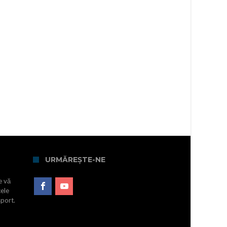
URMĂREȘTE-NE
e vă
cele
sport.