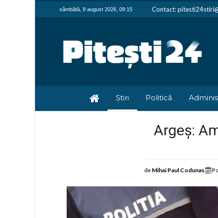
Contact: pitesti24stir
sâmbătă, 8 august 2026, 09:15
Știri
Politică
Adminis
Argeș: Am
de
Mihai Paul Codunas
Po