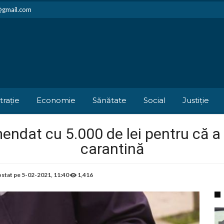
i@gmail.com
trație
Economie
Sănătate
Social
Justiție
endat cu 5.000 de lei pentru că a 
carantină
stat pe
5-02-2021, 11:40
1,416