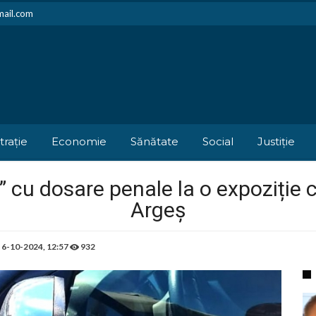
mail.com
trație
Economie
Sănătate
Social
Justiție
” cu dosare penale la o expoziție 
Argeș
e
6-10-2024, 12:57
932