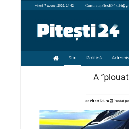
Contact: pitesti24stiri@g
vineri, 7 august 2026, 14:42
Știri
Politică
Adminis
A ”plouat
de
Pitesti24.ro
Postat p