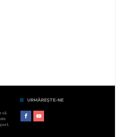
URMĂREȘTE-NE
e vă
cele
sport.