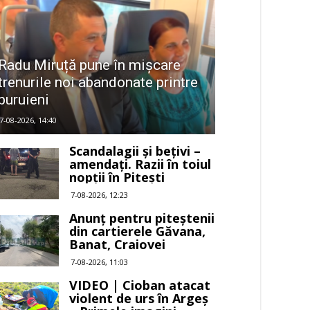
Radu Miruță pune în mișcare
trenurile noi abandonate printre
buruieni
7-08-2026, 14:40
Scandalagii și bețivi –
amendați. Razii în toiul
nopții în Pitești
7-08-2026, 12:23
Anunț pentru piteștenii
din cartierele Găvana,
Banat, Craiovei
7-08-2026, 11:03
VIDEO | Cioban atacat
violent de urs în Argeș