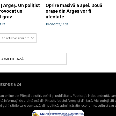
 Argeș. Un polițist
Oprire masivă a apei. Două
provocat un
orașe din Argeș vor fi
t grav
afectate
4:47
19-05-2026, 14:24
lte articole similare
COMENTEAZĂ
ESPRE NOI
an online din Pitești de știri, opinii și publicitate. Publicație independentă, car
tă informații de ultimă oră din Pitești, județul Argeș și din țară. Aici puteți citi 
i știri, știrile care contează, din politică, administrație, economie, cultură sau 