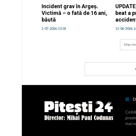
Incident grav în Argeș.
UPDATE |
Victimă – o fată de 16 ani,
beat a 
băută
acciden
1-07-2026, 15:01
11-06-2026, 1
Mai mu
D
Cotidi
prezin
mai no