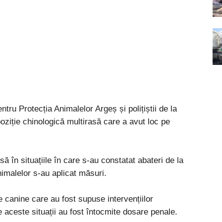
ntru Protecția Animalelor Argeș și polițiștii de la
xpoziție chinologică multirasă care a avut loc pe
să în situațiile în care s-au constatat abateri de la
animalelor s-au aplicat măsuri.
re canine care au fost supuse intervențiilor
e aceste situații au fost întocmite dosare penale.