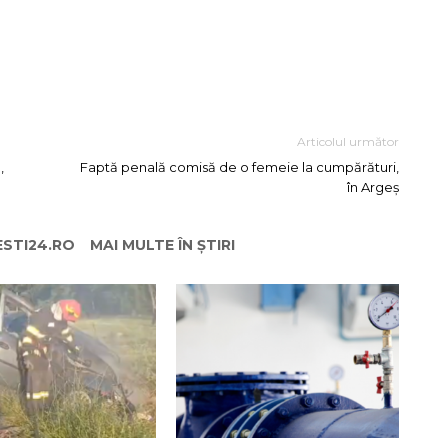
Articolul următor
,
Faptă penală comisă de o femeie la cumpărături,
în Argeș
ESTI24.RO
MAI MULTE ÎN ȘTIRI