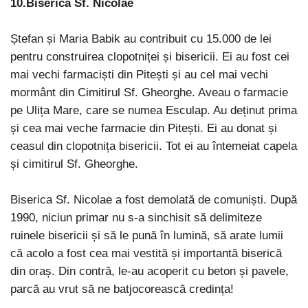
10.
Biserica Sf. Nicolae
Ștefan și Maria Babik au contribuit cu 15.000 de lei
pentru construirea clopotniței și bisericii. Ei au fost cei
mai vechi farmaciști din Pitești și au cel mai vechi
mormânt din Cimitirul Sf. Gheorghe. Aveau o farmacie
pe Ulița Mare, care se numea Esculap. Au deținut prima
și cea mai veche farmacie din Pitești. Ei au donat și
ceasul din clopotnița bisericii. Tot ei au întemeiat capela
și cimitirul Sf. Gheorghe.
Biserica Sf. Nicolae a fost demolată de comuniști. După
1990, niciun primar nu s-a sinchisit să delimiteze
ruinele bisericii și să le pună în lumină, să arate lumii
că acolo a fost cea mai vestită și importantă biserică
din oraș. Din contră, le-au acoperit cu beton și pavele,
parcă au vrut să ne batjocorească credința!