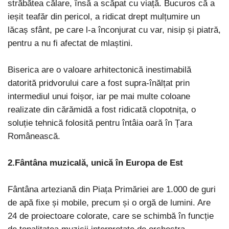
străbătea călare, însă a scăpat cu viață. Bucuros că a
ieșit teafăr din pericol, a ridicat drept mulțumire un
lăcaș sfânt, pe care l-a înconjurat cu var, nisip și piatră,
pentru a nu fi afectat de mlaștini.
Biserica are o valoare arhitectonică inestimabilă
datorită pridvorului care a fost supra-înălțat prin
intermediul unui foișor, iar pe mai multe coloane
realizate din cărămidă a fost ridicată clopotnița, o
soluție tehnică folosită pentru întâia oară în Țara
Românească.
2.Fântâna muzicală, unică în Europa de Est
Fântâna arteziană din Piața Primăriei are 1.000 de guri
de apă fixe și mobile, precum și o orgă de lumini. Are
24 de proiectoare colorate, care se schimbă în funcție