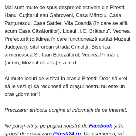
Mai sunt multe de spus despre obiectivele din Pitești:
Hanul Cuțitarul sau Gabroveni, Casa Mărtoiu, Casa
Panțurescu, Casa Sattler, Vila Coandă (în care se află
acum Casa Căsătoriilor), Liceul „I.C. Brătianu”, Vechea
Prefectură (clădirea în care funcționează astăzi Muzeul
Județean), situl urban strada Crinului, Biserica
armenească Sf. Ioan Botezătorul, Vechea Primărie
(acum, Muzeul de artă) ș.a.m.d.
Ai multe locuri de vizitat în orașul Pitești! Doar să vrei
să le vezi și să recunoști că orașul nostru nu este un
oraș „dormitor”!
Precizare: articolul conține și informații de pe Internet.
Ne puteți citi și pe pagina noastră de
Facebook
și în
grupul de socializare
Pitesti24.ro
. De asemenea, vă