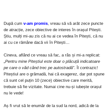
După cum
v-am promis
, vreau să vă arăt zece puncte
de atracție, zece obiective de interes în orașul Pitești.
Știu, mulți mi-au zis că nu ai ce vedea în Pitești, că nu
ai cu ce rămâne dacă vii în Pitești…
Cineva, aflând ce vreau să fac, a râs și mi-a replicat:
„
Pentru mine Piteștiul este doar o plăcuță indicatoare
pe care o văd când trec pe autostradă”
. Îl contrazic!
Piteștiul are o grămadă, hai că exagerez, dar pot spune
că sunt cel puțin 10 (zece) obiective care merită,
trebuie să fie vizitate. Numai cine nu-și iubește orașul
nu le vede!
Aș fi vrut să le enumăr de la sud la nord, adică de la