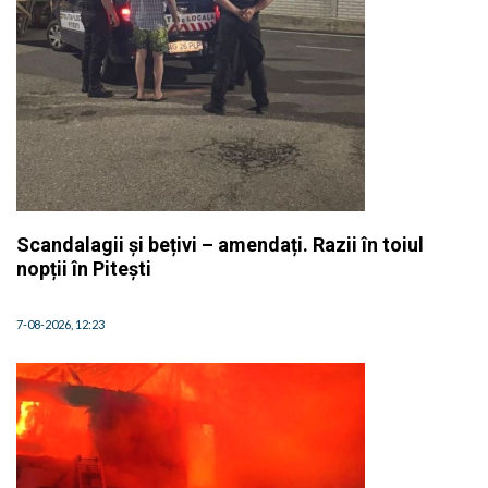
Scandalagii și bețivi – amendați. Razii în toiul
nopții în Pitești
7-08-2026, 12:23