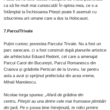
ca să fie mult mai cunoscută! În opinia mea, ce s-a
întâmplat la Închisoarea Pitești poate fi asemuit cu
izbucnirea urii umane care a dus la Holocaust.
7.ParculTrivale
Puțini cunosc povestea Parcului Trivale. Nu a fost un
parc oarecare, ci a fost construit după planurile artistice
ale arhitectului Eduard Redont, cel care a amenajat
Parcul Carol din București, Parcul Romanescu din
Craiova și grădinile Perticari de la Izvoru. Iar pentru
asta a avut și sprijinul prefectului din acea vreme,
Mihail Manolescu.
Nicolae Iorga spunea:
„Afară de grădina din
centru, Piteştii au una dintre cele mai frumoase plimbări
din ţară. Pe o şosea bine întreţinută, te ridici printre