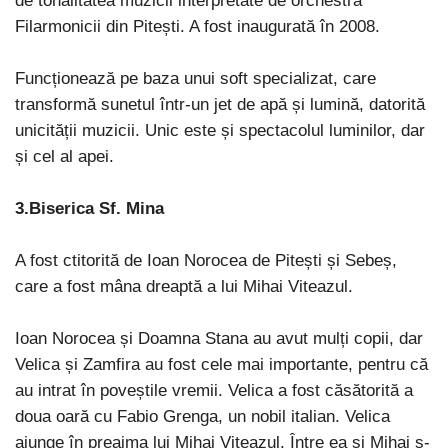
de tonalitatea muzicii interpretate de orchestra
Filarmonicii din Pitești. A fost inaugurată în 2008.
Funcționează pe baza unui soft specializat, care
transformă sunetul într-un jet de apă și lumină, datorită
unicității muzicii. Unic este și spectacolul luminilor, dar
și cel al apei.
3.Biserica Sf. Mina
A fost ctitorită de Ioan Norocea de Pitești și Sebeș,
care a fost mâna dreaptă a lui Mihai Viteazul.
Ioan Norocea și Doamna Stana au avut mulți copii, dar
Velica și Zamfira au fost cele mai importante, pentru că
au intrat în poveștile vremii. Velica a fost căsătorită a
doua oară cu Fabio Grenga, un nobil italian. Velica
ajunge în preajma lui Mihai Viteazul. Între ea și Mihai s-