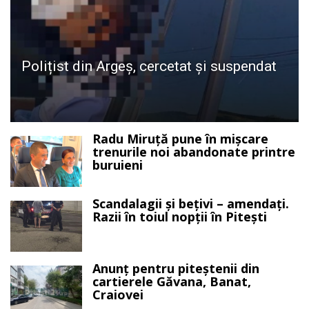
Polițist din Argeș, cercetat și suspendat
Radu Miruță pune în mișcare
trenurile noi abandonate printre
buruieni
Scandalagii și bețivi – amendați.
Razii în toiul nopții în Pitești
Anunț pentru piteștenii din
cartierele Găvana, Banat,
Craiovei