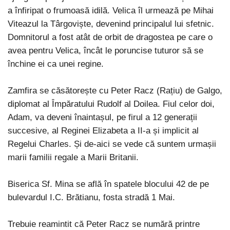
a înfiripat o frumoasă idilă. Velica îl urmează pe Mihai
Viteazul la Târgoviște, devenind principalul lui sfetnic.
Domnitorul a fost atât de orbit de dragostea pe care o
avea pentru Velica, încât le poruncise tuturor să se
închine ei ca unei regine.
Zamfira se căsătorește cu Peter Racz (Rațiu) de Galgo,
diplomat al Împăratului Rudolf al Doilea. Fiul celor doi,
Adam, va deveni înaintașul, pe firul a 12 generații
succesive, al Reginei Elizabeta a II-a și implicit al
Regelui Charles. Și de-aici se vede că suntem urmașii
marii familii regale a Marii Britanii.
Biserica Sf. Mina se află în spatele blocului 42 de pe
bulevardul I.C. Brătianu, fosta stradă 1 Mai.
Trebuie reamintit că Peter Racz se numără printre