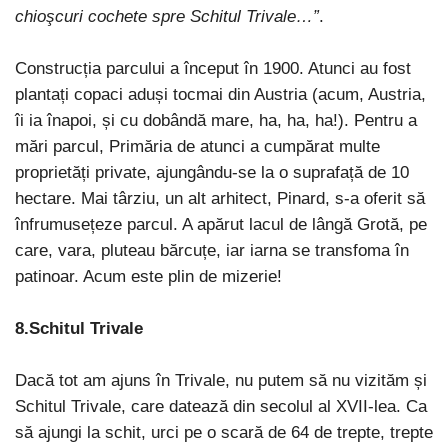
chioşcuri cochete spre Schitul Trivale…”
.
Construcția parcului a început în 1900. Atunci au fost
plantați copaci aduși tocmai din Austria (acum, Austria,
îi ia înapoi, și cu dobândă mare, ha, ha, ha!). Pentru a
mări parcul, Primăria de atunci a cumpărat multe
proprietăți private, ajungându-se la o suprafață de 10
hectare. Mai târziu, un alt arhitect, Pinard, s-a oferit să
înfrumusețeze parcul. A apărut lacul de lângă Grotă, pe
care, vara, pluteau bărcuțe, iar iarna se transfoma în
patinoar. Acum este plin de mizerie!
8.Schitul Trivale
Dacă tot am ajuns în Trivale, nu putem să nu vizităm și
Schitul Trivale, care datează din secolul al XVII-lea. Ca
să ajungi la schit, urci pe o scară de 64 de trepte, trepte