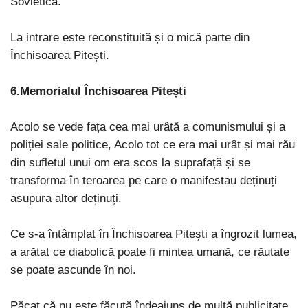
Sovietică.
La intrare este reconstituită și o mică parte din
Închisoarea Pitești.
6.Memorialul Închisoarea Pitești
Acolo se vede fața cea mai urâtă a comunismului și a
poliției sale politice, Acolo tot ce era mai urât și mai rău
din sufletul unui om era scos la suprafață și se
transforma în teroarea pe care o manifestau deținuți
asupura altor deținuți.
Ce s-a întâmplat în Închisoarea Pitești a îngrozit lumea,
a arătat ce diabolică poate fi mintea umană, ce răutate
se poate ascunde în noi.
Păcat că nu este făcută îndeajuns de multă publicitate