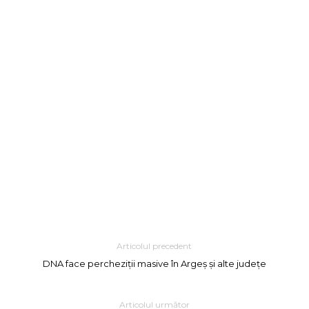
Articolul precedent
DNA face percheziții masive în Argeș și alte județe
Articolul următor