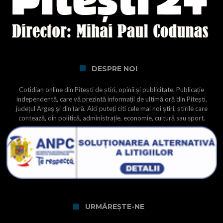
DESPRE NOI
Cotidian online din Pitești de știri, opinii și publicitate. Publicație
independentă, care vă prezintă informații de ultimă oră din Pitești,
județul Argeș și din țară. Aici puteți citi cele mai noi știri, știrile care
contează, din politică, administrație, economie, cultură sau sport.
URMĂREȘTE-NE