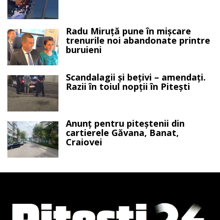
Radu Miruță pune în mișcare
trenurile noi abandonate printre
buruieni
Scandalagii și bețivi – amendați.
Razii în toiul nopții în Pitești
Anunț pentru piteștenii din
cartierele Găvana, Banat,
Craiovei