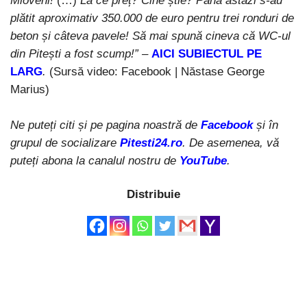
Mioveni!
(…)
La ce preț? Cine știe? Până astăzi s-au
plătit aproximativ 350.000 de euro pentru trei ronduri de
beton și câteva pavele! Să mai spună cineva că WC-ul
din Pitești a fost scump!”
–
AICI SUBIECTUL PE
LARG
.
(Sursă video: Facebook | Năstase George
Marius)
Ne puteți citi și pe pagina noastră de
Facebook
și în
grupul de socializare
Pitesti24.ro
. De asemenea, vă
puteți abona la canalul nostru de
YouTube
.
Distribuie