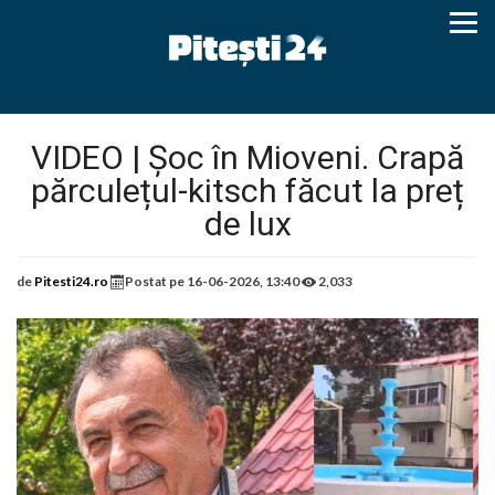
VIDEO | Șoc în Mioveni. Crapă
părculețul-kitsch făcut la preț
de lux
de
Pitesti24.ro
Postat pe
16-06-2026, 13:40
2,033