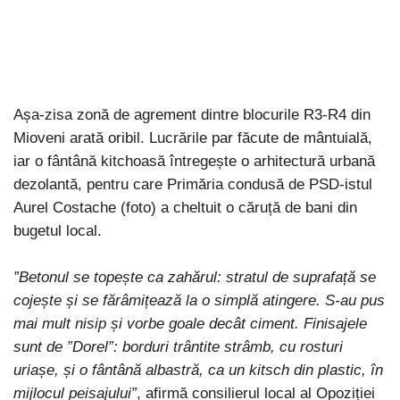
Așa-zisa zonă de agrement dintre blocurile R3-R4 din
Mioveni arată oribil. Lucrările par făcute de mântuială,
iar o fântână kitchoasă întregește o arhitectură urbană
dezolantă, pentru care Primăria condusă de PSD-istul
Aurel Costache (foto) a cheltuit o căruță de bani din
bugetul local.
”Betonul se topește ca zahărul: stratul de suprafață se
cojește și se fărâmițează la o simplă atingere. S-au pus
mai mult nisip și vorbe goale decât ciment. Finisajele
sunt de ”Dorel”: borduri trântite strâmb, cu rosturi
uriașe, și o fântână albastră, ca un kitsch din plastic, în
mijlocul peisajului”
, afirmă consilierul local al Opoziției