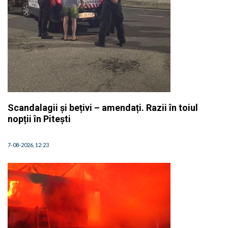
Scandalagii și bețivi – amendați. Razii în toiul
nopții în Pitești
7-08-2026, 12:23