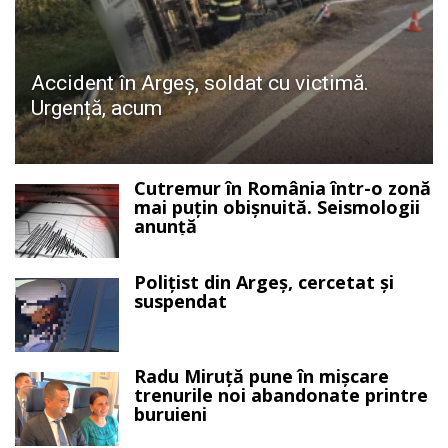
Accident în Argeș, soldat cu victimă.
Urgență, acum
Cutremur în România într-o zonă
mai puțin obișnuită. Seismologii
anunță
Polițist din Argeș, cercetat și
suspendat
Radu Miruță pune în mișcare
trenurile noi abandonate printre
buruieni