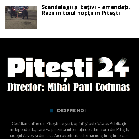
Scandalagii și bețivi – amendați.
Razii în toiul nopții în Pitești
DESPRE NOI
Cotidian online din Pitești de știri, opinii și publicitate. Publicație
independentă, care vă prezintă informații de ultimă oră din Pitești,
județul Argeș și din țară. Aici puteți citi cele mai noi știri, știrile care