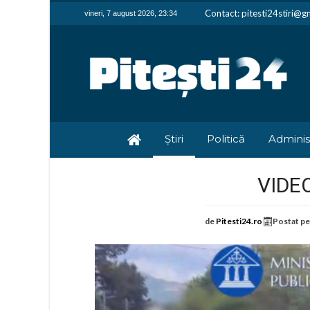
Contact: pitesti24stiri@g
vineri, 7 august 2026, 23:34
Știri
Politică
Adminis
VIDEO
de
Pitesti24.ro
Postat p