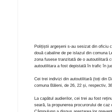
Polițiștii argeșeni s-au sesizat din oficiu c
două cabaline de pe islazul din comuna Lereș
zona fusese tranzitată de o autoutilitară cu
autoutilitara a fost depistată în trafic în 
Cei trei indivizi din autoutilitară (toți di
comuna Băleni, de 26, 22 și, respectiv, 38 
La capătul audierilor, cei trei au fost rețin
seară, la propunerea procurorului de caz
Câmpulung a dispus arestarea lor preventi