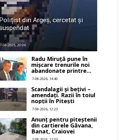
Polițist din Argeș, cercetat și
suspendat
7-08-2026, 20:04
Radu Miruță pune în
mișcare trenurile noi
abandonate printre
buruieni
7-08-2026, 14:40
Scandalagii și bețivi –
amendați. Razii în toiul
nopții în Pitești
7-08-2026, 12:23
Anunț pentru piteștenii
din cartierele Găvana,
Banat, Craiovei
7-08-2026, 11:03