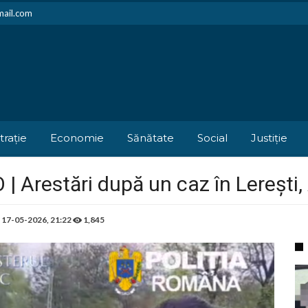
mail.com
trație
Economie
Sănătate
Social
Justiție
 | Arestări după un caz în Lerești,
e
17-05-2026, 21:22
1,845