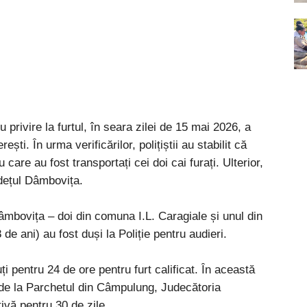
u privire la furtul, în seara zilei de 15 mai 2026, a
ti. În urma verificărilor, polițiștii au stabilit că
 care au fost transportați cei doi cai furați. Ulterior,
județul Dâmbovița.
n Dâmbovița – doi din comuna I.L. Caragiale și unul din
de ani) au fost duși la Poliție pentru audieri.
uți pentru 24 de ore pentru furt calificat. În această
 de la Parchetul din Câmpulung, Judecătoria
vă pentru 30 de zile.