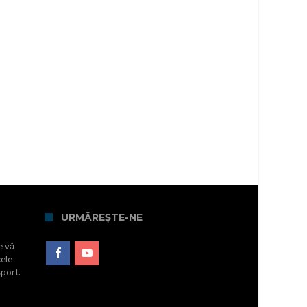
URMĂREȘTE-NE
e vă
cele
sport.