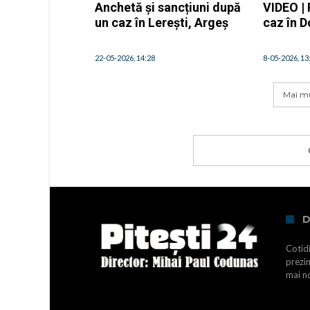
Anchetă și sancțiuni după
VIDEO | 
un caz în Lerești, Argeș
caz în 
22-05-2026, 14:28
8-05-2026, 13
Mai mu
D
Cotidi
prezin
mai no