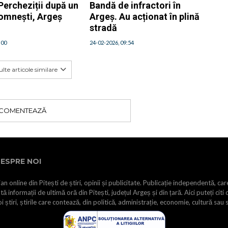
Percheziții după un
Bandă de infractori în
Domnești, Argeș
Argeș. Au acționat în plină
stradă
:00
24-02-2026, 09:54
lte articole similare
COMENTEAZĂ
ESPRE NOI
an online din Pitești de știri, opinii și publicitate. Publicație independentă, car
tă informații de ultimă oră din Pitești, județul Argeș și din țară. Aici puteți citi 
i știri, știrile care contează, din politică, administrație, economie, cultură sau 