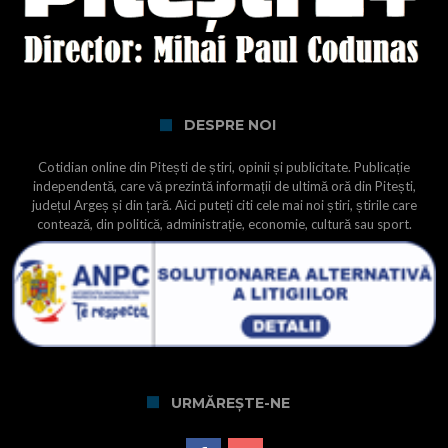
DESPRE NOI
Cotidian online din Pitești de știri, opinii și publicitate. Publicație
independentă, care vă prezintă informații de ultimă oră din Pitești,
județul Argeș și din țară. Aici puteți citi cele mai noi știri, știrile care
contează, din politică, administrație, economie, cultură sau sport.
URMĂREȘTE-NE