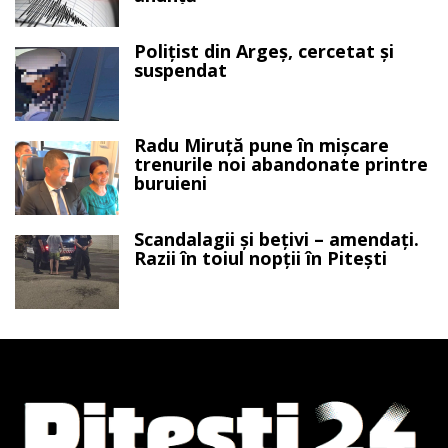
Polițist din Argeș, cercetat și
suspendat
Radu Miruță pune în mișcare
trenurile noi abandonate printre
buruieni
Scandalagii și bețivi – amendați.
Razii în toiul nopții în Pitești