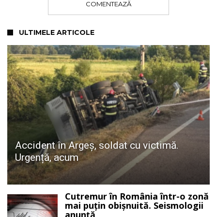
COMENTEAZĂ
ULTIMELE ARTICOLE
Accident în Argeș, soldat cu victimă.
Urgență, acum
Cutremur în România într-o zonă
mai puțin obișnuită. Seismologii
anunță