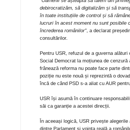
”Oamenii se așteaptă să tăiem din privilegii
debirocratizăm, să digitalizăm și să tran
în toate instituțiile de control și să ră
lucruri în acest moment nu sunt posibile
încrederea românilor”
, a declarat președ
consultărilor.
Pentru USR, refuzul de a guverna alături 
Social Democrat la moțiunea de cenzură al
frânează reforma nu poate face parte din
poziție nu este nouă și reprezintă o dova
încă de când PSD s-a aliat cu AUR pentru
USR își asumă în continuare responsabilit
săi ca garanție a acestei direcții.
În aceeași logică, USR privește alegerile 
dintre Parlament și voința reală a românil