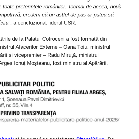
e toate preferințele românilor. Tocmai de aceea, nouă
impotrivă, credem că un astfel de pas ar putea să
ânia”
, a concluzionat liderul USR.
ările de la Palatul Cotroceni a fost formată din
inistrul Afacerilor Externe – Oana Țoiu, ministrul
rii și vicepremier – Radu Miruță, ministrul
rgeș Ionuț Moșteanu, fost ministru al Apărării.