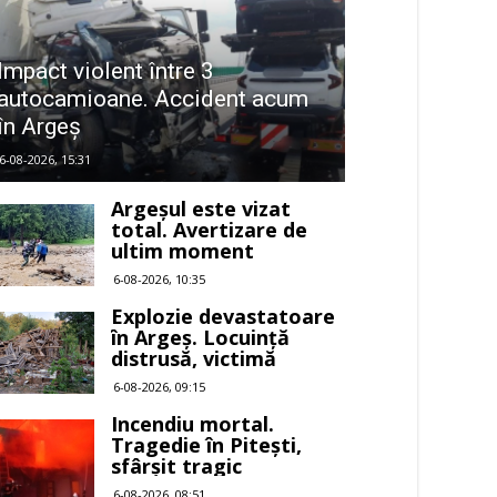
Impact violent între 3
autocamioane. Accident acum
în Argeș
6-08-2026, 15:31
Argeșul este vizat
total. Avertizare de
ultim moment
6-08-2026, 10:35
Explozie devastatoare
în Argeș. Locuință
distrusă, victimă
6-08-2026, 09:15
Incendiu mortal.
Tragedie în Pitești,
sfârșit tragic
6-08-2026, 08:51