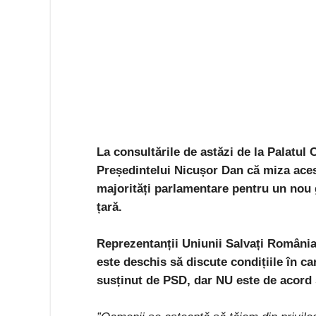
La consultările de astăzi de la Palatul
Președintelui Nicușor Dan că miza ace
majorități parlamentare pentru un nou g
țară.
Reprezentanții Uniunii Salvați România
este deschis să discute condițiile în 
susținut de PSD, dar NU este de acord 