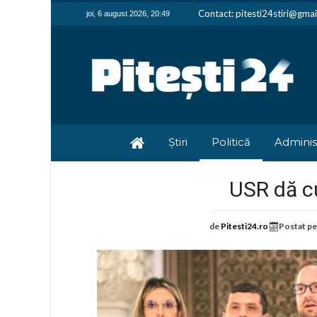
Contact: pitesti24stiri@gma
joi, 6 august 2026, 20:49
Știri
Politică
Adminis
USR dă cu 
de
Pitesti24.ro
Postat p