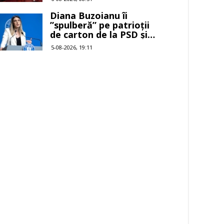
Diana Buzoianu îi
”spulberă” pe patrioții
de carton de la PSD și
AUR
5-08-2026, 19:11