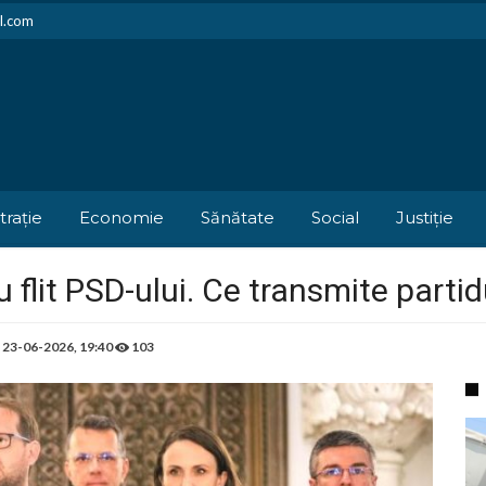
il.com
trație
Economie
Sănătate
Social
Justiție
flit PSD-ului. Ce transmite partidu
e
23-06-2026, 19:40
103