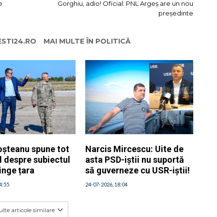
e
Gorghiu, adio! Oficial: PNL Argeș are un nou
președinte
ESTI24.RO
MAI MULTE ÎN POLITICĂ
oșteanu spune tot
Narcis Mircescu: Uite de
l despre subiectul
asta PSD-iștii nu suportă
inge țara
să guverneze cu USR-iștii!
4:55
24-07-2026, 18:04
lte articole similare