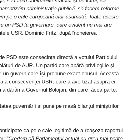
, să tăiem cheltuielile statului și deficitul, să
sparentizăm administrația publică, să facem reforme
mânem pe o cale europeană clar asumată. Toate aceste
 cu un PSD la guvernare, care evident nu mai are
intele USR, Dominic Fritz, după încheierea
de PSD este consecința directă a votului Partidului
ături de AUR. Un partid care apără privilegiile și
tr-un guvern care își propune exact opusul. Această
dă a consecvenței USR, care a avertizat asupra ei
 a dărâma Guvernul Bolojan, din care făcea parte.
atea guvernării și pune pe masă bilanțul miniștrilor
anticipate ca pe o cale legitimă de a reașeza raportul
or:
”Credem că Parlamentul actual cu greu mai poate