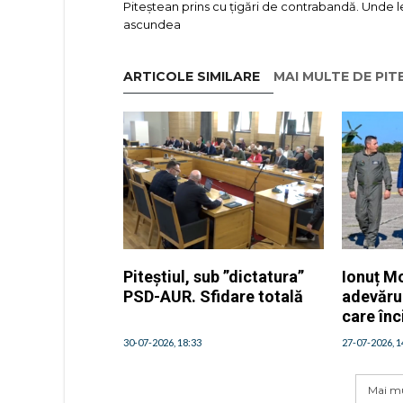
Piteștean prins cu țigări de contrabandă. Unde l
ascundea
ARTICOLE SIMILARE
MAI MULTE DE PIT
Piteștiul, sub ”dictatura”
Ionuț M
PSD-AUR. Sfidare totală
adevăru
care înc
30-07-2026, 18:33
27-07-2026, 1
Mai mu