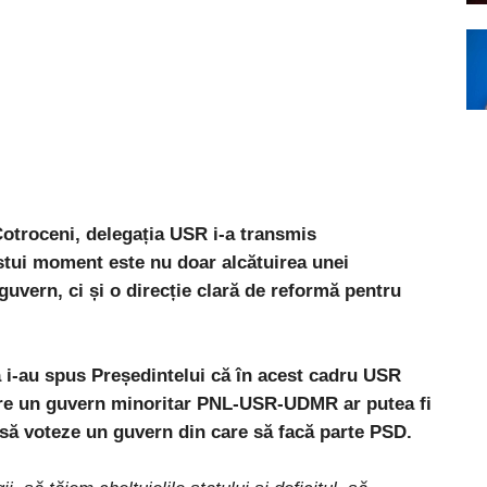
 Cotroceni, delegația USR i-a transmis
stui moment este nu doar alcătuirea unei
uvern, ci și o direcție clară de reformă pentru
 i-au spus Președintelui că în acest cadru USR
care un guvern minoritar PNL-USR-UDMR ar putea fi
să voteze un guvern din care să facă parte PSD.