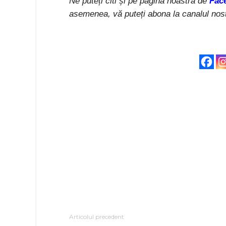
Ne puteți citi și pe pagina noastră de
Fac
asemenea, vă puteți abona la canalul nos
Articolul precedent