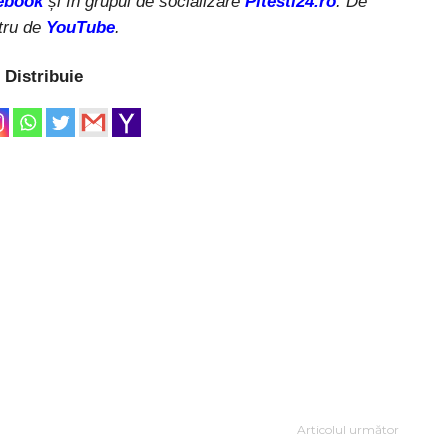
ebook
și în grupul de socializare
Pitesti24.ro
. De
tru de
YouTube
.
Distribuie
Articolul următor