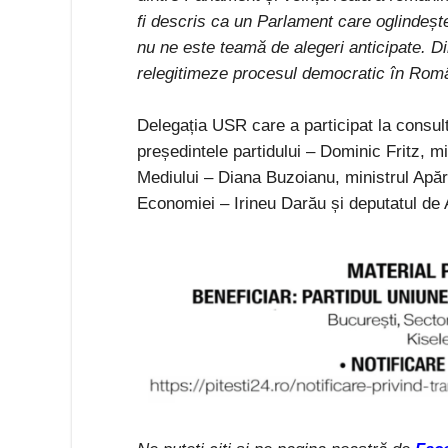
fi descris ca un Parlament care oglindeșt
nu ne este teamă de alegeri anticipate. D
relegitimeze procesul democratic în Rom
Delegația USR care a participat la consult
președintele partidului – Dominic Fritz, m
Mediului – Diana Buzoianu, ministrul Apără
Economiei – Irineu Darău și deputatul de A