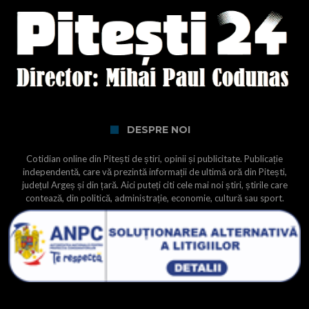
DESPRE NOI
Cotidian online din Pitești de știri, opinii și publicitate. Publicație
independentă, care vă prezintă informații de ultimă oră din Pitești,
județul Argeș și din țară. Aici puteți citi cele mai noi știri, știrile care
contează, din politică, administrație, economie, cultură sau sport.