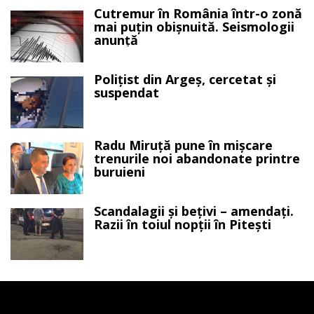
Cutremur în România într-o zonă
mai puțin obișnuită. Seismologii
anunță
Polițist din Argeș, cercetat și
suspendat
Radu Miruță pune în mișcare
trenurile noi abandonate printre
buruieni
Scandalagii și bețivi – amendați.
Razii în toiul nopții în Pitești