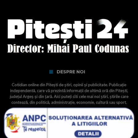
DESPRE NOI
Cotidian online din Pitești de știri, opinii și publicitate. Publicație
independentă, care vă prezintă informații de ultimă oră din Pitești,
județul Argeș și din țară. Aici puteți citi cele mai noi știri, știrile care
contează, din politică, administrație, economie, cultură sau sport.