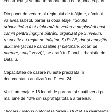
construcții și se află în proprietatea celor două cupluri.
Din punct de vedere al regimului de înălțime, căminul
va avea subsol, parter și două etaje.
”Soluția
urbanistică a fost elaborată în vederea amplasării unui
cămin pentru îngrijire bătrâni, organizat pe 3 niveluri,
respectiv cu regim de înălțime S+P+2E, dar și amenjări
auxiliare (accese carosabile și pietonale, locuri de
parcare, spații verzi)”
, se arată în Planul Urbanistic de
Detaliu.
Capacitatea de cazare nu este precizată în
documentația analizată de Pitești 24.
Vor fi amenajate 16 locuri de parcare și spații verzi pe
mai bine de 40% din suprafața totală a terenului.
”Accesul auto și pietonal la terenul studiat se realizează