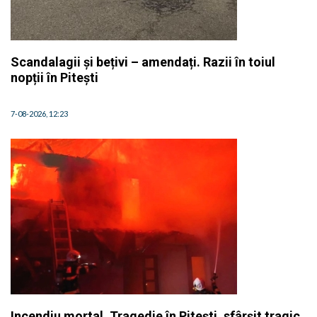
Scandalagii și bețivi – amendați. Razii în toiul
nopții în Pitești
7-08-2026, 12:23
Incendiu mortal. Tragedie în Pitești, sfârșit tragic