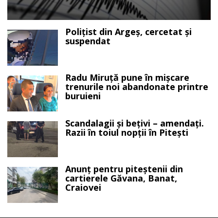
Polițist din Argeș, cercetat și
suspendat
Radu Miruță pune în mișcare
trenurile noi abandonate printre
buruieni
Scandalagii și bețivi – amendați.
Razii în toiul nopții în Pitești
Anunț pentru piteștenii din
cartierele Găvana, Banat,
Craiovei