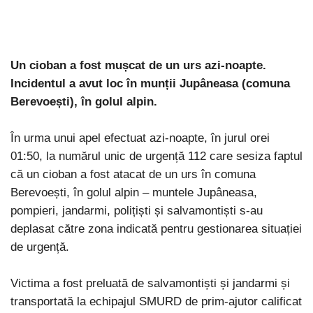
Un cioban a fost mușcat de un urs azi-noapte.
Incidentul a avut loc în munții Jupâneasa (comuna
Berevoești), în golul alpin.
În urma unui apel efectuat azi-noapte, în jurul orei
01:50, la numărul unic de urgență 112 care sesiza faptul
că un cioban a fost atacat de un urs în comuna
Berevoești, în golul alpin – muntele Jupâneasa,
pompieri, jandarmi, polițiști și salvamontiști s-au
deplasat către zona indicată pentru gestionarea situației
de urgență.
Victima a fost preluată de salvamontiști și jandarmi și
transportată la echipajul SMURD de prim-ajutor calificat