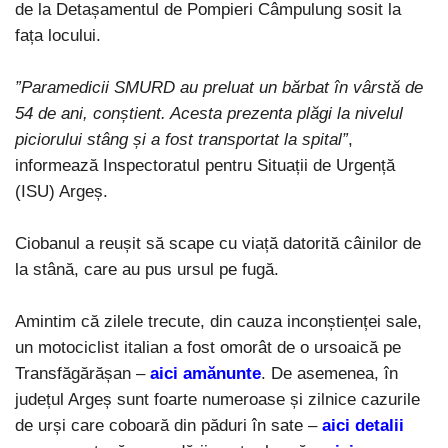
de la Detașamentul de Pompieri Câmpulung sosit la
fața locului.
”Paramedicii SMURD au preluat un bărbat în vârstă de
54 de ani, conștient. Acesta prezenta plăgi la nivelul
piciorului stâng și a fost transportat la spital”
,
informează Inspectoratul pentru Situații de Urgență
(ISU) Argeș.
Ciobanul a reușit să scape cu viață datorită câinilor de
la stână, care au pus ursul pe fugă.
Amintim că zilele trecute, din cauza inconștienței sale,
un motociclist italian a fost omorât de o ursoaică pe
Transfăgărășan –
aici amănunte
. De asemenea, în
județul Argeș sunt foarte numeroase și zilnice cazurile
de urși care coboară din păduri în sate –
aici detalii