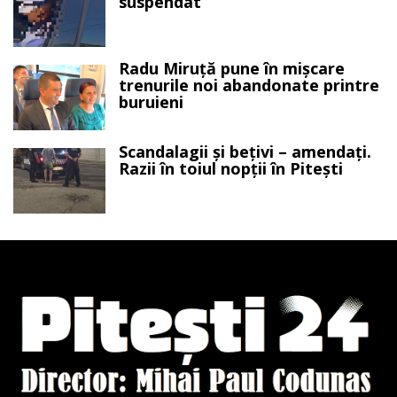
suspendat
Radu Miruță pune în mișcare
trenurile noi abandonate printre
buruieni
Scandalagii și bețivi – amendați.
Razii în toiul nopții în Pitești