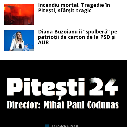
Incendiu mortal. Tragedie în
Pitești, sfârșit tragic
Diana Buzoianu îi ”spulberă” pe
patrioții de carton de la PSD și
AUR
DESPRE NOI