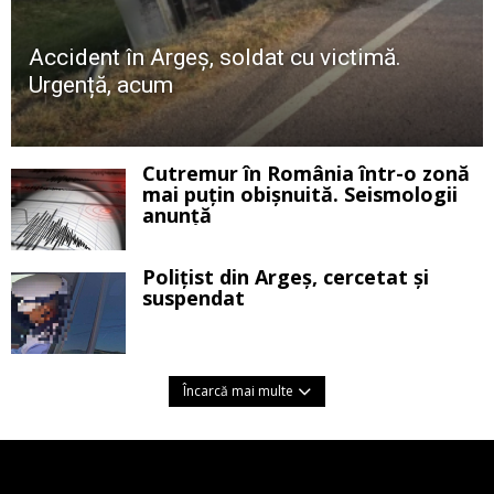
Accident în Argeș, soldat cu victimă.
Urgență, acum
Cutremur în România într-o zonă
mai puțin obișnuită. Seismologii
anunță
Polițist din Argeș, cercetat și
suspendat
Încarcă mai multe