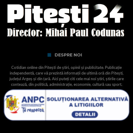
DESPRE NOI
Cotidian online din Pitești de știri, opinii și publicitate. Publicație
independentă, care vă prezintă informații de ultimă oră din Pitești,
județul Argeș și din țară. Aici puteți citi cele mai noi știri, știrile care
contează, din politică, administrație, economie, cultură sau sport.