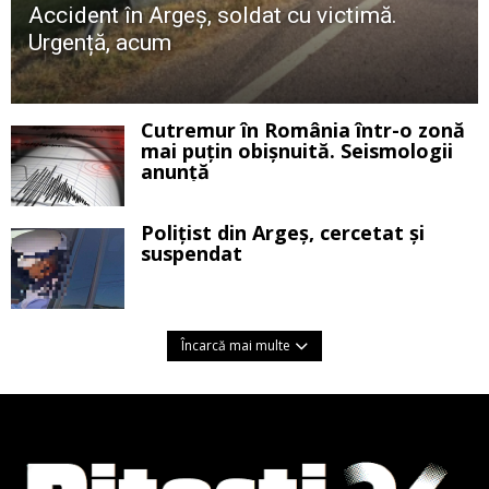
Accident în Argeș, soldat cu victimă.
Urgență, acum
Cutremur în România într-o zonă
mai puțin obișnuită. Seismologii
anunță
Polițist din Argeș, cercetat și
suspendat
Încarcă mai multe