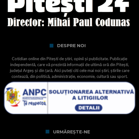
DESPRE NOI
Cotidian online din Pitești de știri, opinii și publicitate. Publicație
independentă, care vă prezintă informații de ultimă oră din Pitești,
județul Argeș și din țară. Aici puteți citi cele mai noi știri, știrile care
contează, din politică, administrație, economie, cultură sau sport.
URMĂREȘTE-NE