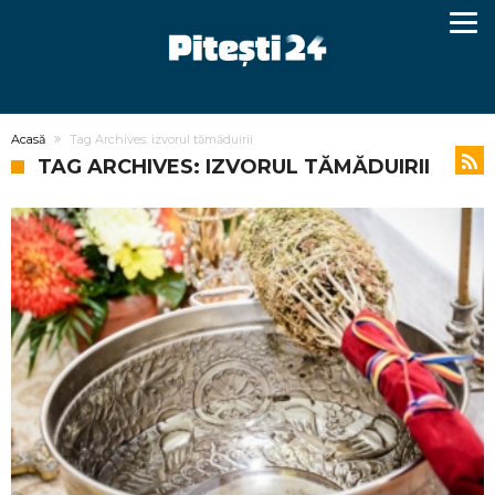
Acasă
Tag Archives: izvorul tămăduirii
TAG ARCHIVES: IZVORUL TĂMĂDUIRII