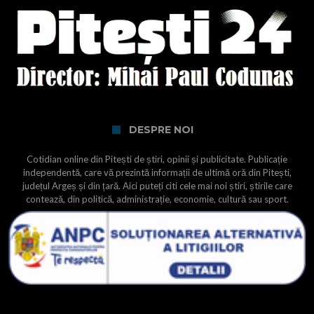
DESPRE NOI
Cotidian online din Pitești de știri, opinii și publicitate. Publicație
independentă, care vă prezintă informații de ultimă oră din Pitești,
județul Argeș și din țară. Aici puteți citi cele mai noi știri, știrile care
contează, din politică, administrație, economie, cultură sau sport.