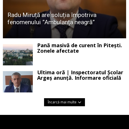
Radu Miruță are soluția împotriva
fenomenului ”Ambulanța neagră”
Pană masivă de curent în Pitești.
Zonele afectate
Ultima oră | Inspectoratul Școlar
Argeș anunță. Informare oficială
Încarcă mai multe