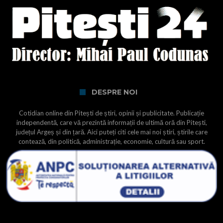
DESPRE NOI
Cotidian online din Pitești de știri, opinii și publicitate. Publicație
independentă, care vă prezintă informații de ultimă oră din Pitești,
județul Argeș și din țară. Aici puteți citi cele mai noi știri, știrile care
contează, din politică, administrație, economie, cultură sau sport.