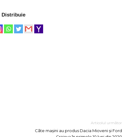
Distribuie
Articolul următor
Câte mașini au produs Dacia Mioveni și Ford
Craiova în primele 10 luni din 2020