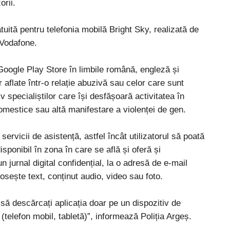
orii.
uită pentru telefonia mobilă Bright Sky, realizată de
 Vodafone.
 Google Play Store în limbile română, engleză și
 aflate într-o relație abuzivă sau celor care sunt
v specialiștilor care își desfășoară activitatea în
omestice sau altă manifestare a violenței de gen.
rvicii de asistență, astfel încât utilizatorul să poată
isponibil în zona în care se află și oferă și
-un jurnal digital confidențial, la o adresă de e-mail
losește text, conținut audio, video sau foto.
 să descărcați aplicația doar pe un dispozitiv de
(telefon mobil, tabletă)”, informează Poliția Argeș.