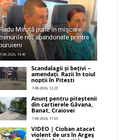
Radu Miruță pune în mișcare
trenurile noi abandonate printre
buruieni
7-08-2026, 14:40
Scandalagii și bețivi –
amendați. Razii în toiul
nopții în Pitești
7-08-2026, 12:23
Anunț pentru piteștenii
din cartierele Găvana,
Banat, Craiovei
7-08-2026, 11:03
VIDEO | Cioban atacat
violent de urs în Argeș