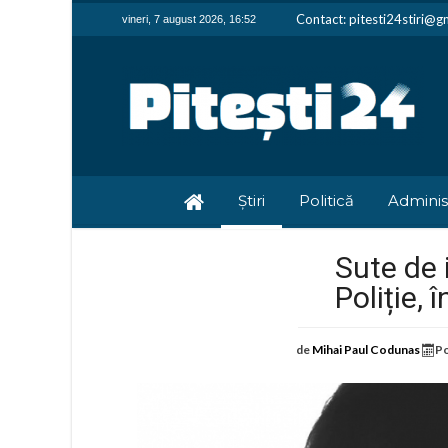
Contact: pitesti24stiri@g
vineri, 7 august 2026, 16:52
Știri
Politică
Adminis
Sute de i
Poliție,
de
Mihai Paul Codunas
Po