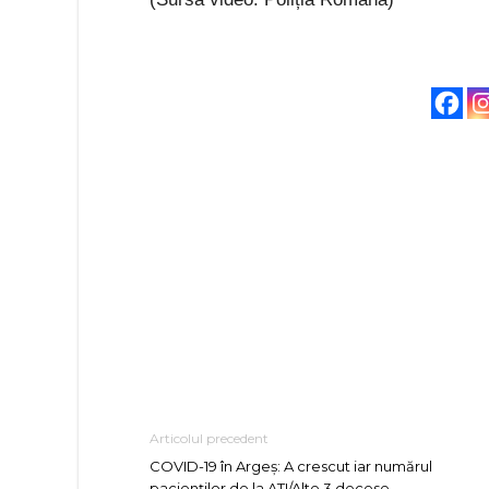
Articolul precedent
COVID-19 în Argeș: A crescut iar numărul
pacienților de la ATI/Alte 3 decese