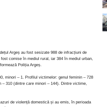
dețul Argeș au fost sesizate 988 de infracțiuni de
 fost comise în mediul rural, iar 384 în mediul urban,
informează Poliția Argeș.
30, minori – 1. Profilul victimelor: genul feminin – 728
 – 310 (dintre care minori – 144). Dintre victime,
 cazuri de violență domestică și au emis, în perioada