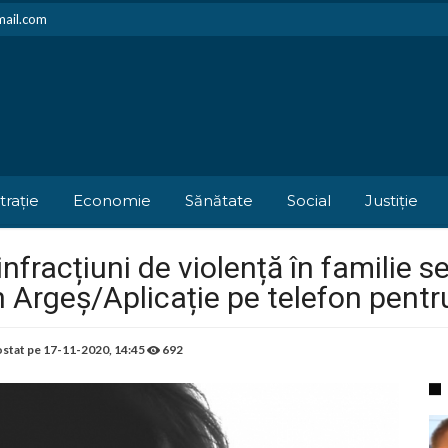
mail.com
trație
Economie
Sănătate
Social
Justiție
nfracțiuni de violență în familie s
 în Argeș/Aplicație pe telefon pentr
stat pe
17-11-2020, 14:45
692