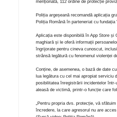
menționată, 112 ordine de protecție proviz
Poliția argeșeană recomandă aplicația grat
Poliția Română în parteneriat cu fundația
Aplicația este disponibilă în App Store și
maghiară și le oferă informații persoanelor
îngrijorate pentru cineva cunoscut, inclusi
strânsă legătură cu fenomenul violenței d
Conține, de asemenea, o bază de date cu se
lua legătura cu cel mai apropiat serviciu d
posibilitatea înregistrării incidentelor într
aleasă de victimă, printr-o funcție care fo
„Pentru propria dvs. protecție, vă sfătuim
încredere, la care agresorul nu are acces 
(Sursă video: Poliția Română)