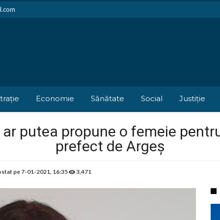
il.com
trație
Economie
Sănătate
Social
Justiție
 ar putea propune o femeie pentru
prefect de Argeș
stat pe
7-01-2021, 16:35
3,471