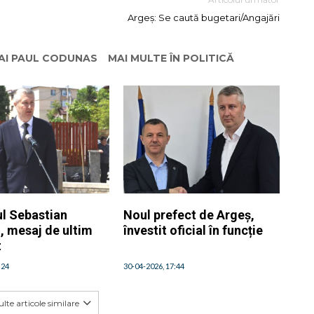
Argeș: Se caută bugetari/Angajări
HAI PAUL CODUNAS
MAI MULTE ÎN POLITICĂ
ul Sebastian
Noul prefect de Argeș,
, mesaj de ultim
învestit oficial în funcție
t
:24
30-04-2026, 17:44
lte articole similare