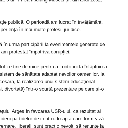
rație publică. O perioadă am lucrat în învățământ.
periență în mai multe profesii juridice.
ă în urma participării la evenimentele generate de
 am protestat împotriva corupției.
t ce ține de mine pentru a contribui la înfăptuirea
i sistem de sănătate adaptat nevoilor oamenilor, la
necesară, la realizarea unui sistem educațional
, divorțată) într-o scurtă prezentare pe care și-o
ețului Argeș în favoarea USR-ului, ca rezultat al
 liderii partidelor de centru-dreapta care formează
ernare, liberalii sunt practic nevoiți să renunțe la