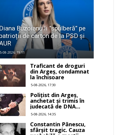
Diana Buzoianu îi ”spulberă” pe
patrioții de carton de la PSD și
AUR
5-08-2026, 19:11
Traficant de droguri
din Argeș, condamnat
la închisoare
5-08-2026, 17:30
Polițist din Argeș,
anchetat și trimis în
judecată de DNA
Pitești
5-08-2026, 14:35
Constantin Pănescu,
sfârșit tragic. Cauza