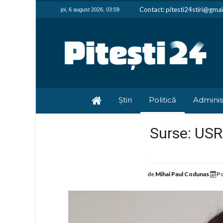
Contact: pitesti24stiri@gma
joi, 6 august 2026, 03:59
Știri
Politică
Adminis
Surse: USR
de
Mihai Paul Codunas
Po