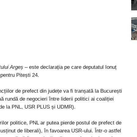
țului Argeș
– este declarația pe care deputatul Ionuț
pentru Pitești 24.
țiilor de prefect din județe va fi tranșată la București
 rundă de negocieri între liderii politici ai coaliției
i de la PNL, USR PLUS și UDMR).
ilor politice, PNL ar putea pierde postul de prefect de
inut de liberali), în favoarea USR-ului. Într-o astfel