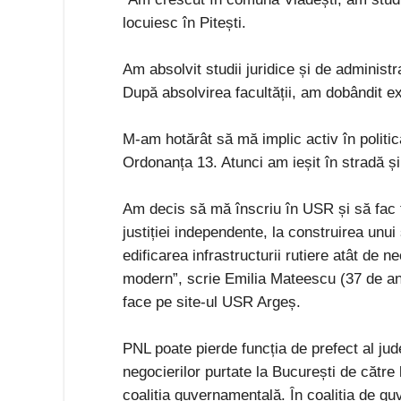
locuiesc în Pitești.
Am absolvit studii juridice și de administ
După absolvirea facultății, am dobândit ex
M-am hotărât să mă implic activ în politic
Ordonanța 13. Atunci am ieșit în stradă și
Am decis să mă înscriu în USR și să fac to
justiției independente, la construirea unu
edificarea infrastructurii rutiere atât de 
modern”, scrie Emilia Mateescu (37 de ani
face pe site-ul USR Argeș.
PNL poate pierde funcția de prefect al jud
negocierilor purtate la București de către
coaliția guvernamentală. În coaliția de guv