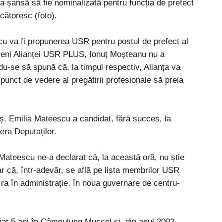
a șansă să fie nominalizată pentru funcția de prefect
cătoresc (foto).
cu va fi propunerea USR pentru postul de prefect al
reveni Alianței USR PLUS, Ionuț Moșteanu nu a
du-se să spună că, la timpul respectiv, Alianța va
 punct de vedere al pregătirii profesionale să preia
, Emilia Mateescu a candidat, fără succes, la
era Deputaților.
 Mateescu ne-a declarat că, la această oră, nu știe
dar că, într-adevăr, se află pe lista membrilor USR
cra în administrație, în noua guvernare de centru-
at 5 ani în Câmpulung Muscel și, din anul 2002,