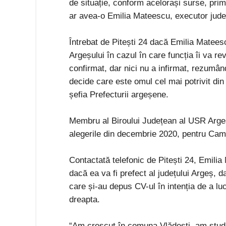
de situație, conform acelorași surse, prim
ar avea-o Emilia Mateescu, executor jude
Întrebat de Pitești 24 dacă Emilia Matees
Argeșului în cazul în care funcția îi va 
confirmat, dar nici nu a infirmat, rezumân
decide care este omul cel mai potrivit din
șefia Prefecturii argeșene.
Membru al Biroului Județean al USR Argeș
alegerile din decembrie 2020, pentru Cam
Contactată telefonic de Pitești 24, Emilia
dacă ea va fi prefect al județului Argeș, 
care și-au depus CV-ul în intenția de a lu
dreapta.
“Am crescut în comuna Vlădești, am studi