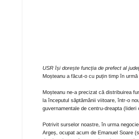
USR își dorește funcția de prefect al jude
Moșteanu a făcut-o cu puțin timp în urmă 
Moșteanu ne-a precizat că distribuirea func
la începutul săptămânii viitoare, într-o nouă
guvernamentale de centru-dreapta (lider
Potrivit surselor noastre, în urma negocier
Argeș, ocupat acum de Emanuel Soare (susț