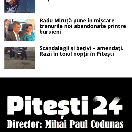
Radu Miruță pune în mișcare
trenurile noi abandonate printre
buruieni
Scandalagii și bețivi – amendați.
Razii în toiul nopții în Pitești