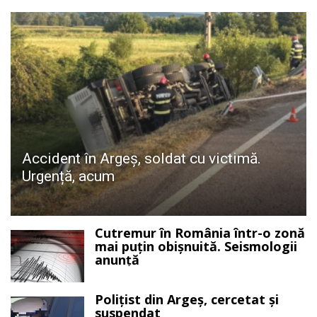
Accident în Argeș, soldat cu victimă.
Urgență, acum
Cutremur în România într-o zonă
mai puțin obișnuită. Seismologii
anunță
Polițist din Argeș, cercetat și
suspendat