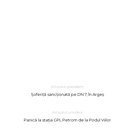
Articolul precedent
Șoferiță sancționată pe DN 7, în Argeș
Articolul următor
Panică la stația GPL Petrom de la Podul Viilor