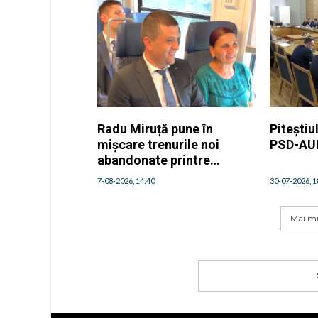
Radu Miruță pune în
Piteștiu
mișcare trenurile noi
PSD-AUR
abandonate printre
buruieni
7-08-2026, 14:40
30-07-2026, 1
Mai mu