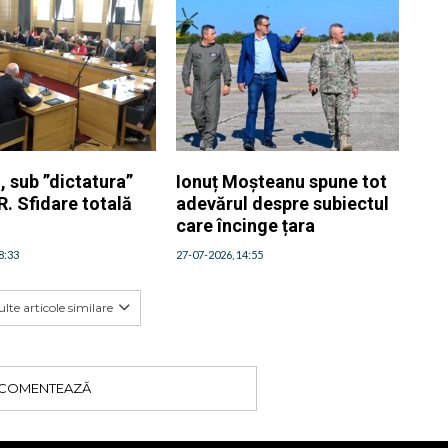
l, sub ”dictatura”
Ionuț Moșteanu spune tot
. Sfidare totală
adevărul despre subiectul
care încinge țara
8:33
27-07-2026, 14:55
lte articole similare
COMENTEAZĂ