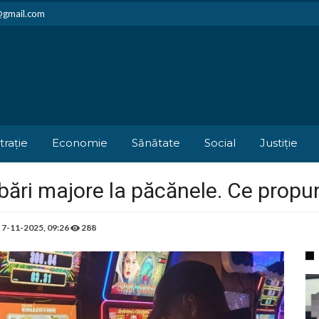
i@gmail.com
trație
Economie
Sănătate
Social
Justiție
ări majore la păcănele. Ce prop
e
7-11-2025, 09:26
288