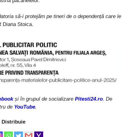
ustria păcănelelor.
datoria să-i protejăm pe tineri de o dependență care le
 Diana Stoica.
ebook
și în grupul de socializare
Pitesti24.ro
. De
tru de
YouTube
.
Distribuie