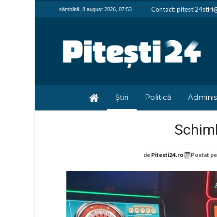
Contact: pitesti24stir
sâmbătă, 8 august 2026, 07:53
Știri
Politică
Adminis
Schimb
de
Pitesti24.ro
Postat p