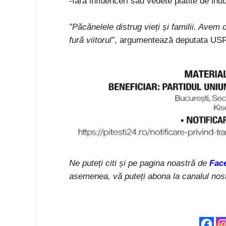
-fără influenceri sau vedete plătite de ind
”Păcănelele distrug vieți și familii. Avem 
fură viitorul”
, argumentează deputata USR
Ne puteți citi și pe pagina noastră de
Fac
asemenea, vă puteți abona la canalul nos