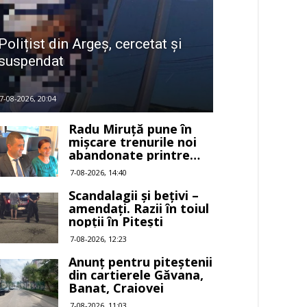
Polițist din Argeș, cercetat și
suspendat
7-08-2026, 20:04
Radu Miruță pune în
mișcare trenurile noi
abandonate printre
buruieni
7-08-2026, 14:40
Scandalagii și bețivi –
amendați. Razii în toiul
nopții în Pitești
7-08-2026, 12:23
Anunț pentru piteștenii
din cartierele Găvana,
Banat, Craiovei
7-08-2026, 11:03