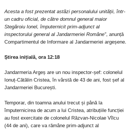
Acesta a fost prezentat astăzi personalului unității, într-
un cadru oficial, de către domnul general maior
Stegăroiu Ionel, împuternicit prim-adjunct al
inspectorului general al Jandarmeriei Române”
, anunță
Compartimentul de Informare al Jandarmeriei argeșene.
Știrea inițială, ora 12:18
Jandarmeria Argeș are un nou inspector-șef: colonelul
Ionuț-Cătălin Cristea, în vârstă de 43 de ani, fost șef al
Jandarmeriei București.
Temporar, din toamna anului trecut și până la
împuternicirea de acum a lui Cristea, atribuțiile funcției
au fost exercitate de colonelul Răzvan-Nicolae Vîlcu
(44 de ani), care va rămâne prim-adjunct al