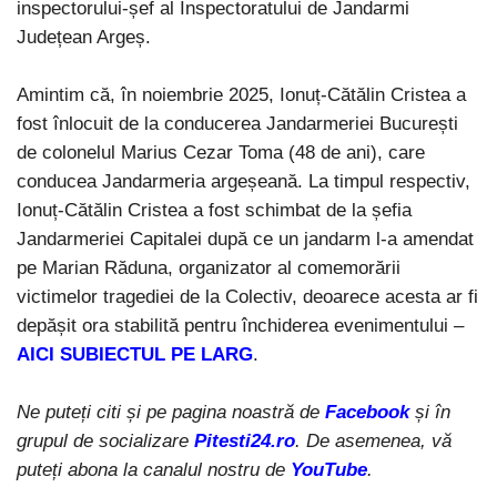
inspectorului-șef al Inspectoratului de Jandarmi
Județean Argeș.
Amintim că, în noiembrie 2025, Ionuț-Cătălin Cristea a
fost înlocuit de la conducerea Jandarmeriei București
de colonelul Marius Cezar Toma (48 de ani), care
conducea Jandarmeria argeșeană. La timpul respectiv,
Ionuț-Cătălin Cristea a fost schimbat de la șefia
Jandarmeriei Capitalei după ce un jandarm l-a amendat
pe Marian Răduna, organizator al comemorării
victimelor tragediei de la Colectiv, deoarece acesta ar fi
depășit ora stabilită pentru închiderea evenimentului –
AICI SUBIECTUL PE LARG
.
Ne puteți citi și pe pagina noastră de
Facebook
și în
grupul de socializare
Pitesti24.ro
. De asemenea, vă
puteți abona la canalul nostru de
YouTube
.