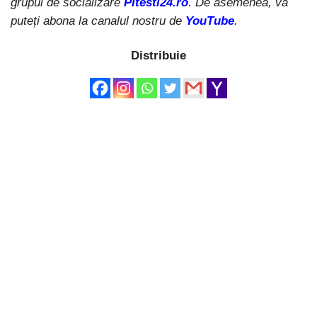
grupul de socializare
Pitesti24.ro
. De asemenea, vă
puteți abona la canalul nostru de
YouTube
.
Distribuie