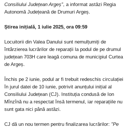
Consiliului Județean Argeș”
, a informat astăzi Regia
Autonomă Județeană de Drumuri Argeș.
Știrea inițială, 1 iulie 2025, ora 09:59
Locuitorii din Valea Danului sunt nemulțumiți de
întârzierea lucrărilor de reparații la podul de pe drumul
județean 703H care leagă comuna de municipiul Curtea
de Argeș.
Închis pe 2 iunie, podul ar fi trebuit redeschis circulației
în jurul datei de 10 iunie, potrivit anunțului inițial al
Consiliului Județean (CJ). Instituția condusă de Ion
Mînzînă nu a respectat însă termenul, iar reparațiile nu
sunt gata nici până astăzi.
CJ dă un nou termen pentru finalizarea lucrărilor:
”Pe