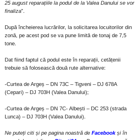
25 august reparațiile la podul de la Valea Danului se vor
finaliza
”.
După încheierea lucrărilor, la solicitarea locuitorilor din
zonă, pe acest pod se va pune limită de tonaj de 7,5
tone.
Dat fiind faptul că podul este în reparații, cetățenii
trebuie să folosească două rute alternative:
-Curtea de Argeș – DN 73C – Tigveni – DJ 678A
(Cepari) – DJ 703H (Valea Danului);
-Curtea de Argeș – DN 7C- Albești – DC 253 (strada
Lunca) – DJ 703H (Valea Danului).
Ne puteți citi și pe pagina noastră de
Facebook
și în