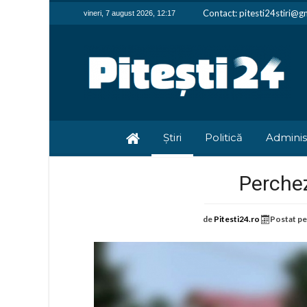
Contact: pitesti24stiri@g
vineri, 7 august 2026, 12:17
Știri
Politică
Adminis
Perchez
de
Pitesti24.ro
Postat p