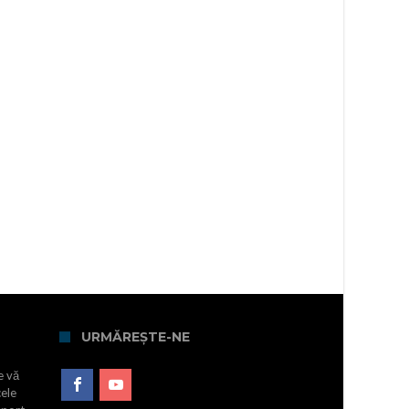
URMĂREȘTE-NE
e vă
cele