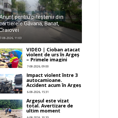
Anunț pentru piteștenii din
cartierele Găvana, Banat,
Craiovei
7-08-2026, 11:03
VIDEO | Cioban atacat
violent de urs în Argeș
– Primele imagini
7-08-2026, 09:00
Impact violent între 3
autocamioane.
Accident acum în Argeș
6-08-2026, 15:31
Argeșul este vizat
total. Avertizare de
ultim moment
6-08-2026, 10:35