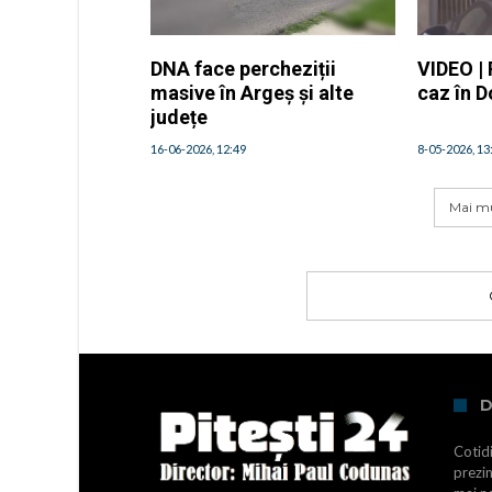
DNA face percheziții
VIDEO | 
masive în Argeș și alte
caz în 
județe
16-06-2026, 12:49
8-05-2026, 13
Mai mu
D
Cotidi
prezin