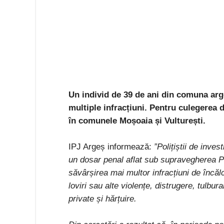
Un individ de 39 de ani din comuna arg
multiple infracțiuni. Pentru culegerea de
în comunele Moșoaia și Vulturești.
IPJ Argeș informează:
”Polițiștii de inves
un dosar penal aflat sub supravegherea Pa
săvârșirea mai multor infracțiuni de încălc
loviri sau alte violențe, distrugere, tulburar
private și hărțuire.