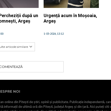
Percheziții după un
Urgență acum în Moșoaia,
Domnești, Argeș
Argeș
:00
1-05-2026, 13:12
lte articole similare
COMENTEAZĂ
ESPRE NOI
an online din Pitești de știri, opinii și publicitate. Publicație independentă, car
tă informații de ultimă oră din Pitești, județul Argeș și din țară. Aici puteți citi 