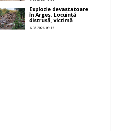
Explozie devastatoare
în Argeș. Locuință
distrusă, victimă
6-08-2026, 09:15