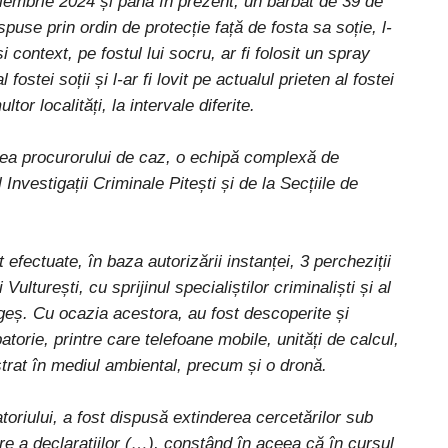
oiembrie 2024 și până în prezent, un bărbat de 39 de
ispuse prin ordin de protecție față de fosta sa soție, l-
și context, pe fostul lui socru, ar fi folosit un spray
fostei soții și l-ar fi lovit pe actualul prieten al fostei
tor localități, la intervale diferite.
rea procurorului de caz, o echipă complexă de
l Investigații Criminale Pitești și de la Secțiile de
efectuate, în baza autorizării instanței, 3 percheziții
Vulturești, cu sprijinul specialiștilor criminaliști și al
Argeș. Cu ocazia acestora, au fost descoperite și
torie, printre care telefoane mobile, unități de calcul,
strat în mediul ambiental, precum și o dronă.
oriului, a fost dispusă extinderea cercetărilor sub
țare a declarațiilor (…), constând în aceea că în cursul