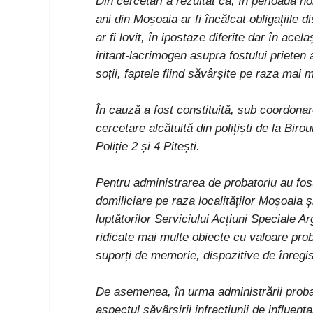
Din cercetări a rezultat că, în perioada n
ani din Moșoaia ar fi încălcat obligațiile d
ar fi lovit, în ipostaze diferite dar în acela
iritant-lacrimogen asupra fostului prieten al 
soții, faptele fiind săvârșite pe raza mai mul
În cauză a fost constituită, sub coordona
cercetare alcătuită din polițiști de la Birou
Poliție 2 și 4 Pitești.
Pentru administrarea de probatoriu au fost 
domiliciare pe raza localităților Moșoaia și 
luptătorilor Serviciului Acțiuni Speciale 
ridicate mai multe obiecte cu valoare proba
suporți de memorie, dispozitive de înregi
De asemenea, în urma administrării probat
aspectul săvârșirii infracțiunii de influen