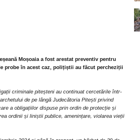
eșeană Moșoaia a fost arestat preventiv pentru
 probe în acest caz, polițiștii au făcut percheziții
tigații criminale piteșteni au continuat cercetările într-
rchetului de pe lângă Judecătoria Pitești privind
are a obligațiilor dispuse prin ordin de protecție și
ea ordinii și liniștii publice, amenințare, violarea vieții