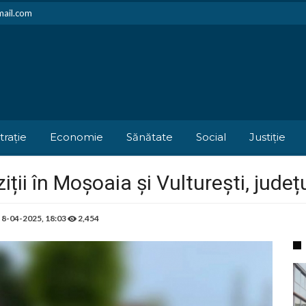
mail.com
trație
Economie
Sănătate
Social
Justiție
iții în Moșoaia și Vulturești, județ
e
8-04-2025, 18:03
2,454