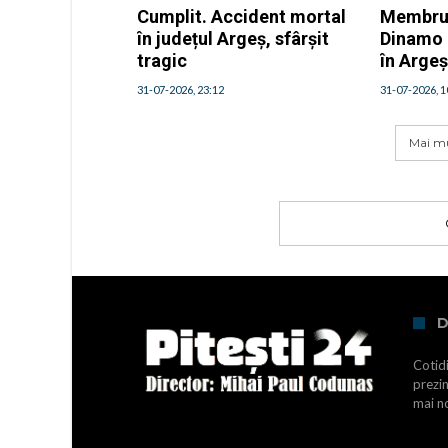
Cumplit. Accident mortal
Membru a
în județul Argeș, sfârșit
Dinamo 
tragic
în Arge
31-07-2026, 23:12
31-07-2026, 1
Mai mu
D
Cotidi
prezin
mai no