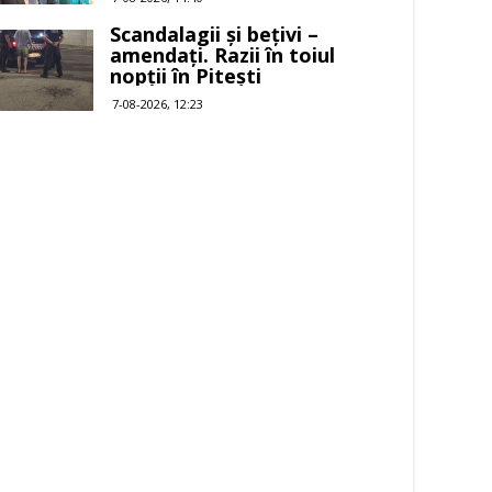
Scandalagii și bețivi –
amendați. Razii în toiul
nopții în Pitești
7-08-2026, 12:23