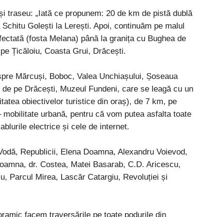
t și traseu: „Iată ce propunem: 20 de km de pistă dublă
a Schitu Golești la Lerești. Apoi, continuăm pe malul
afectată (fosta Melana) până la granița cu Bughea de
 pe Țicăloiu, Coasta Grui, Drăcești.
înspre Mărcuși, Boboc, Valea Unchiașului, Șoseaua
 de pe Drăcești, Muzeul Fundeni, care se leagă cu un
ritatea obiectivelor turistice din oraș), de 7 km, pe
mobilitate urbană, pentru că vom putea asfalta toate
lurile electrice și cele de internet.
u Vodă, Republicii, Elena Doamna, Alexandru Voievod,
oamna, dr. Costea, Matei Basarab, C.D. Aricescu,
u, Parcul Mirea, Lascăr Catargiu, Revoluției și
anoramic facem traversările pe toate podurile din