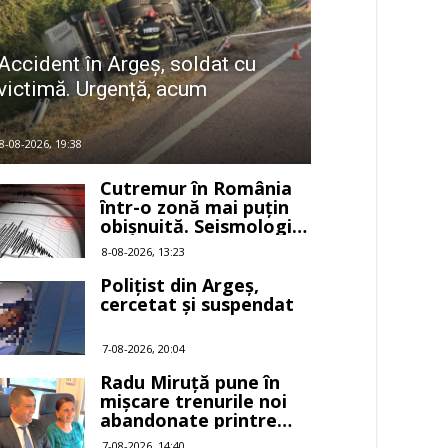
Accident în Argeș, soldat cu
victimă. Urgență, acum
8-08-2026, 19:38
Cutremur în România
într-o zonă mai puțin
obișnuită. Seismologii
anunță
8-08-2026, 13:23
Polițist din Argeș,
cercetat și suspendat
7-08-2026, 20:04
Radu Miruță pune în
mișcare trenurile noi
abandonate printre
buruieni
7-08-2026, 14:40