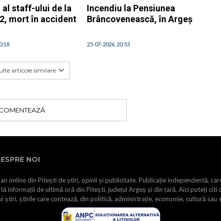
l staff-ului de la
Incendiu la Pensiunea
2, mort în accident
Brâncovenească, în Argeș
ș
0:18
25-07-2026, 20:53
lte articole similare
COMENTEAZĂ
ESPRE NOI
an online din Pitești de știri, opinii și publicitate. Publicație independentă, car
tă informații de ultimă oră din Pitești, județul Argeș și din țară. Aici puteți citi 
i știri, știrile care contează, din politică, administrație, economie, cultură sau 