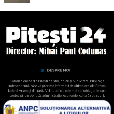
DESPRE NOI
Cotidian online din Pitești de știri, opinii și publicitate. Publicație
independentă, care vă prezintă informații de ultimă oră din Pitești,
județul Argeș și din țară. Aici puteți citi cele mai noi știri, știrile care
contează, din politică, administrație, economie, cultură sau sport.