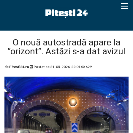
O nouă autostradă apare la
”orizont”. Astăzi s-a dat avizul
de
Pitesti24.ro
Postat pe
21-05-2026, 22:01
629