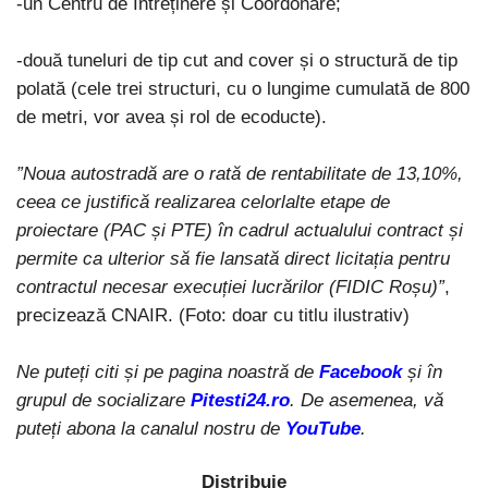
-un Centru de Întreținere și Coordonare;
-două tuneluri de tip cut and cover și o structură de tip
polată (cele trei structuri, cu o lungime cumulată de 800
de metri, vor avea și rol de ecoducte).
”Noua autostradă are o rată de rentabilitate de 13,10%,
ceea ce justifică realizarea celorlalte etape de
proiectare (PAC și PTE) în cadrul actualului contract și
permite ca ulterior să fie lansată direct licitația pentru
contractul necesar execuției lucrărilor (FIDIC Roșu)”
,
precizează CNAIR. (Foto: doar cu titlu ilustrativ)
Ne puteți citi și pe pagina noastră de
Facebook
și în
grupul de socializare
Pitesti24.ro
. De asemenea, vă
puteți abona la canalul nostru de
YouTube
.
Distribuie