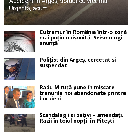
Accident în Argeș, soldat cu victimă.
Urgență, acum
Cutremur în România într-o zonă
mai puțin obișnuită. Seismologii
anunță
Polițist din Argeș, cercetat și
suspendat
Radu Miruță pune în mișcare
trenurile noi abandonate printre
buruieni
Scandalagii și bețivi – amendați.
Razii în toiul nopții în Pitești