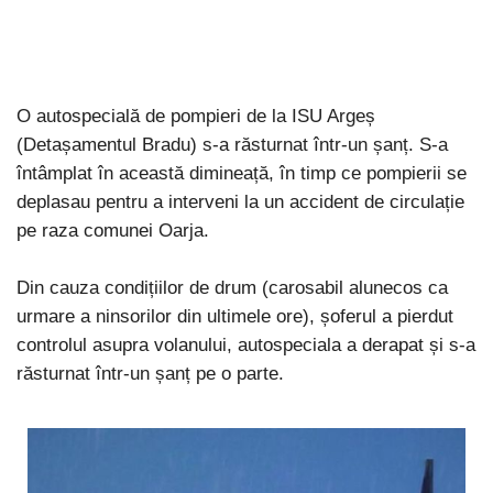
O autospecială de pompieri de la ISU Argeș
(Detașamentul Bradu) s-a răsturnat într-un șanț. S-a
întâmplat în această dimineață, în timp ce pompierii se
deplasau pentru a interveni la un accident de circulație
pe raza comunei Oarja.
Din cauza condițiilor de drum (carosabil alunecos ca
urmare a ninsorilor din ultimele ore), șoferul a pierdut
controlul asupra volanului, autospeciala a derapat și s-a
răsturnat într-un șanț pe o parte.