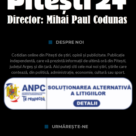
DESPRE NOI
Cotidian online din Pitești de știri, opinii și publicitate. Publicație
independentă, care vă prezintă informații de ultimă oră din Pitești,
județul Argeș și din țară. Aici puteți citi cele mai noi știri, știrile care
contează, din politică, administrație, economie, cultură sau sport.
URMĂREȘTE-NE