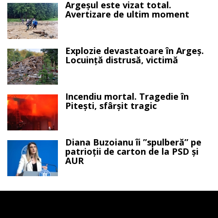
Argeșul este vizat total.
Avertizare de ultim moment
Explozie devastatoare în Argeș.
Locuință distrusă, victimă
Incendiu mortal. Tragedie în
Pitești, sfârșit tragic
Diana Buzoianu îi ”spulberă” pe
patrioții de carton de la PSD și
AUR