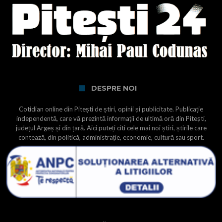
DESPRE NOI
Cotidian online din Pitești de știri, opinii și publicitate. Publicație
independentă, care vă prezintă informații de ultimă oră din Pitești,
județul Argeș și din țară. Aici puteți citi cele mai noi știri, știrile care
contează, din politică, administrație, economie, cultură sau sport.