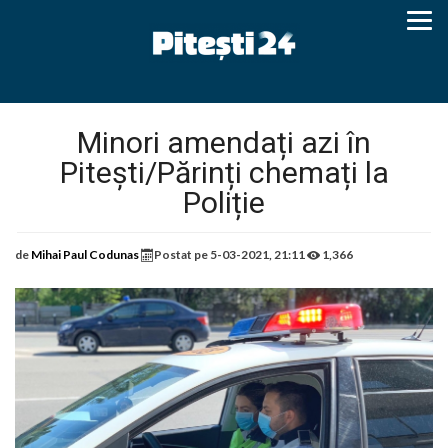
Minori amendați azi în
Pitești/Părinți chemați la
Poliție
de
Mihai Paul Codunas
Postat pe
5-03-2021, 21:11
1,366