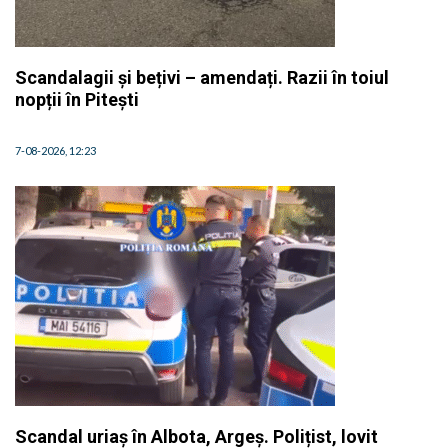
Scandalagii și bețivi – amendați. Razii în toiul
nopții în Pitești
7-08-2026, 12:23
Scandal uriaș în Albota, Argeș. Polițist, lovit