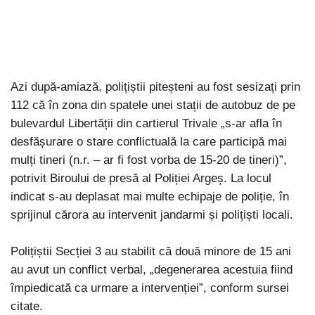
Azi după-amiază, polițiștii piteșteni au fost sesizați prin
112 că în zona din spatele unei stații de autobuz de pe
bulevardul Libertății din cartierul Trivale „s-ar afla în
desfășurare o stare conflictuală la care participă mai
mulți tineri (n.r. – ar fi fost vorba de 15-20 de tineri)”,
potrivit Biroului de presă al Poliției Argeș. La locul
indicat s-au deplasat mai multe echipaje de poliție, în
sprijinul cărora au intervenit jandarmi și polițiști locali.
Polițiștii Secției 3 au stabilit că două minore de 15 ani
au avut un conflict verbal, „degenerarea acestuia fiind
împiedicată ca urmare a intervenției”, conform sursei
citate.