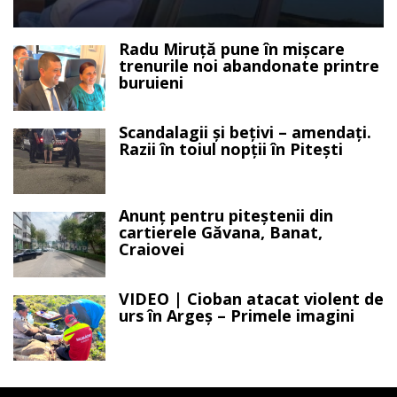
Radu Miruță pune în mișcare
trenurile noi abandonate printre
buruieni
Scandalagii și bețivi – amendați.
Razii în toiul nopții în Pitești
Anunț pentru piteștenii din
cartierele Găvana, Banat,
Craiovei
VIDEO | Cioban atacat violent de
urs în Argeș – Primele imagini