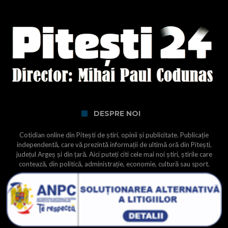
DESPRE NOI
Cotidian online din Pitești de știri, opinii și publicitate. Publicație
independentă, care vă prezintă informații de ultimă oră din Pitești,
județul Argeș și din țară. Aici puteți citi cele mai noi știri, știrile care
contează, din politică, administrație, economie, cultură sau sport.