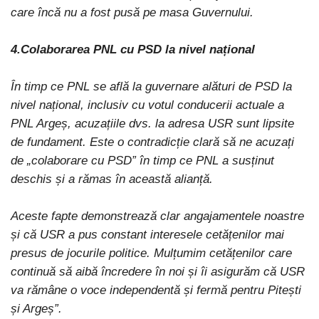
care încă nu a fost pusă pe masa Guvernului.
4.Colaborarea PNL cu PSD la nivel național
În timp ce PNL se află la guvernare alături de PSD la
nivel național, inclusiv cu votul conducerii actuale a
PNL Argeș, acuzațiile dvs. la adresa USR sunt lipsite
de fundament. Este o contradicție clară să ne acuzați
de „colaborare cu PSD” în timp ce PNL a susținut
deschis și a rămas în această alianță.
Aceste fapte demonstrează clar angajamentele noastre
și că USR a pus constant interesele cetățenilor mai
presus de jocurile politice. Mulțumim cetățenilor care
continuă să aibă încredere în noi și îi asigurăm că USR
va rămâne o voce independentă și fermă pentru Pitești
și Argeș”.