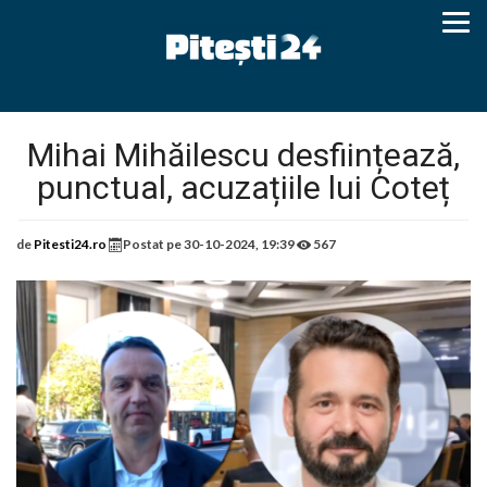
Mihai Mihăilescu desființează,
punctual, acuzațiile lui Coteț
de
Pitesti24.ro
Postat pe
30-10-2024, 19:39
567