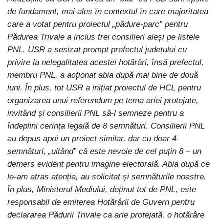
de fundament, mai ales în contextul în care majoritatea
care a votat pentru proiectul „pădure-parc” pentru
Pădurea Trivale a inclus trei consilieri aleși pe listele
PNL. USR a sesizat prompt prefectul județului cu
privire la nelegalitatea acestei hotărâri, însă prefectul,
membru PNL, a acționat abia după mai bine de două
luni. În plus, tot USR a inițiat proiectul de HCL pentru
organizarea unui referendum pe tema ariei protejate,
invitând și consilierii PNL să-l semneze pentru a
îndeplini cerința legală de 8 semnături. Consilierii PNL
au depus apoi un proiect similar, dar cu doar 4
semnături, „uitând” că este nevoie de cel puțin 8 – un
demers evident pentru imagine electorală. Abia după ce
le-am atras atenția, au solicitat și semnăturile noastre.
În plus, Ministerul Mediului, deținut tot de PNL, este
responsabil de emiterea Hotărârii de Guvern pentru
declararea Pădurii Trivale ca arie protejată, o hotărâre