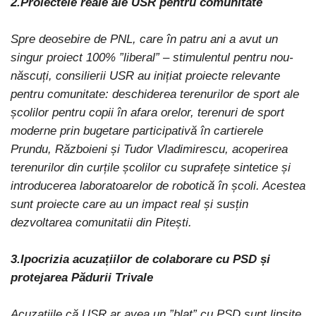
2.Proiectele reale ale USR pentru comunitate
Spre deosebire de PNL, care în patru ani a avut un
singur proiect 100% ”liberal” – stimulentul pentru nou-
născuți, consilierii USR au inițiat proiecte relevante
pentru comunitate: deschiderea terenurilor de sport ale
școlilor pentru copii în afara orelor, terenuri de sport
moderne prin bugetare participativă în cartierele
Prundu, Războieni și Tudor Vladimirescu, acoperirea
terenurilor din curțile școlilor cu suprafețe sintetice și
introducerea laboratoarelor de robotică în școli. Acestea
sunt proiecte care au un impact real și susțin
dezvoltarea comunitatii din Pitești.
3.Ipocrizia acuzațiilor de colaborare cu PSD și
protejarea Pădurii Trivale
Acuzațiile că USR ar avea un ”blat” cu PSD sunt lipsite