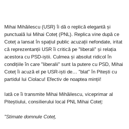
Mihai Mihăilescu (USR) îi dă o replică elegantă și
punctuală lui Mihai Coteț (PNL). Replica vine după ce
Coteț a lansat în spațiul public acuzații nefondate, iritat
că reprezentanții USR îi critică pe ”liberali” și relația
acestora cu PSD-iștii. Culmea și absolut ridicol în
condițiile în care ”liberalii” sunt la putere cu PSD, Mihai
Coteț îi acuză el pe USR-iști de… ”blat” în Pitești cu
partidul lui Ciolacu! Efectiv de noaptea minții!
Iată ce îi transmite Mihai Mihăilescu, viceprimar al
Piteștiului, consilierului local PNL Mihai Coteț:
”Stimate domnule Coteț,