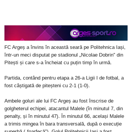
FC Argeș a învins în această seară pe Politehnica Iași,
într-un meci disputat pe stadionul „Nicolae Dobrin” din
Pitești și care s-a încheiat cu puțin timp în urmă.
Partida, contând pentru etapa a 26-a Ligii I de fotbal, a
fost câștigată de piteșteni cu 2-1 (1-0).
Ambele goluri ale lui FC Argeș au fost înscrise de
golgheterul echipei, atacantul Malele (în minutul 7, din
penalty, și în minutul 47). În minutul 66, același Malele
a trimis mingea în bara transversală, după o execuție
superbă („foarfecă”). Golul Politehnicii Iași a fost