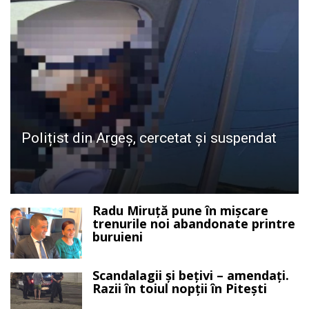
Polițist din Argeș, cercetat și suspendat
Radu Miruță pune în mișcare
trenurile noi abandonate printre
buruieni
Scandalagii și bețivi – amendați.
Razii în toiul nopții în Pitești