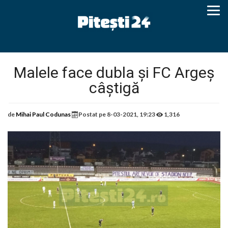
Malele face dubla și FC Argeș
câștigă
de
Mihai Paul Codunas
Postat pe
8-03-2021, 19:23
1,316