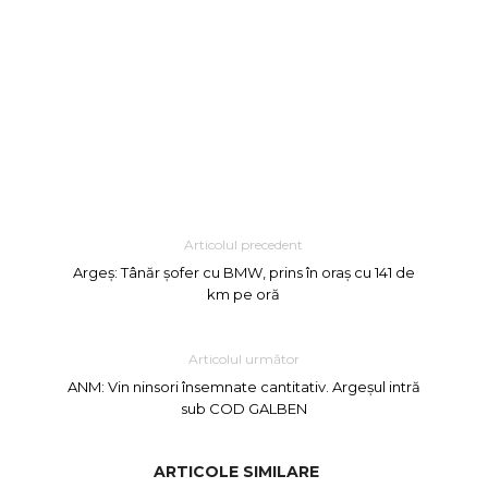
Articolul precedent
Argeș: Tânăr șofer cu BMW, prins în oraș cu 141 de
km pe oră
Articolul următor
ANM: Vin ninsori însemnate cantitativ. Argeșul intră
sub COD GALBEN
ARTICOLE SIMILARE