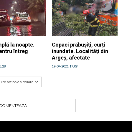
plă la noapte.
Copaci prăbușiți, curți
entru întreg
inundate. Localități din
Argeș, afectate
3:28
19-07-2026, 17:09
lte articole similare
COMENTEAZĂ