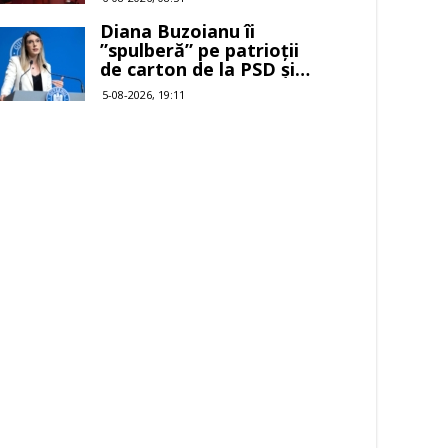
Diana Buzoianu îi
”spulberă” pe patrioții
de carton de la PSD și
AUR
5-08-2026, 19:11