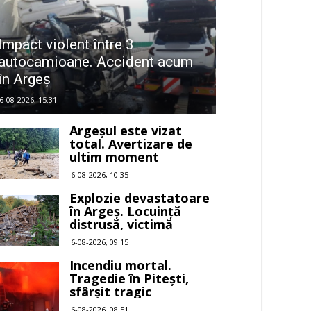
Impact violent între 3
autocamioane. Accident acum
în Argeș
6-08-2026, 15:31
Argeșul este vizat
total. Avertizare de
ultim moment
6-08-2026, 10:35
Explozie devastatoare
în Argeș. Locuință
distrusă, victimă
6-08-2026, 09:15
Incendiu mortal.
Tragedie în Pitești,
sfârșit tragic
6-08-2026, 08:51