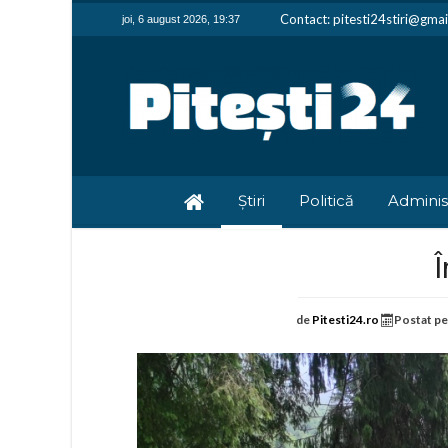
Contact: pitesti24stiri@gma
joi, 6 august 2026, 19:37
Știri
Politică
Adminis
Î
de
Pitesti24.ro
Postat p