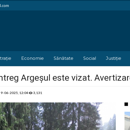
il.com
trație
Economie
Sănătate
Social
Justiție
ntreg Argeșul este vizat. Avertiza
e
9-06-2025, 12:04
3,131