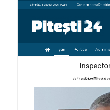
Contact: pitesti24stir
sâmbătă, 8 august 2026, 00:54
Știri
Politică
Adminis
Inspector
de
Pitesti24.ro
Postat p