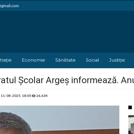
i@gmail.com
trație
Economie
Sănătate
Social
Justiție
atul Școlar Argeș informează. Anu
e
11-08-2025, 18:05
26,634