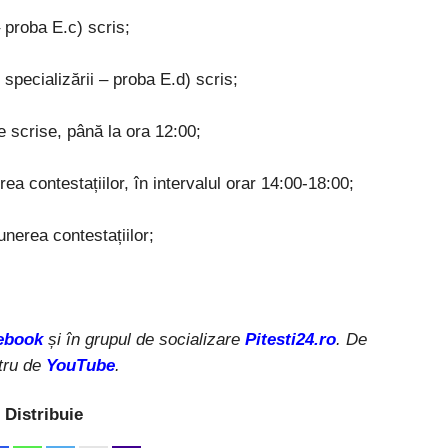
– proba E.c) scris;
 specializării – proba E.d) scris;
e scrise, până la ora 12:00;
ea contestațiilor, în intervalul orar 14:00-18:00;
unerea contestațiilor;
ebook
și în grupul de socializare
Pitesti24.ro
. De
tru de
YouTube
.
Distribuie