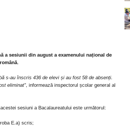
să a sesiunii din august a examenului național de
a română.
bă s-au înscris 436 de elevi și au fost 58 de absenți.
ost eliminat”
, informează inspectorul școlar general al
l acestei sesiuni a Bacalaureatului este următorul:
roba E.a) scris;