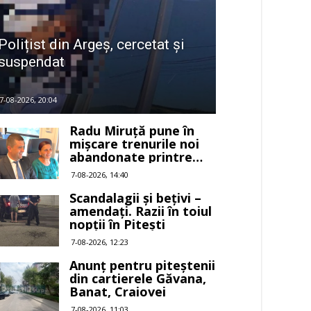
Polițist din Argeș, cercetat și
suspendat
7-08-2026, 20:04
Radu Miruță pune în
mișcare trenurile noi
abandonate printre
buruieni
7-08-2026, 14:40
Scandalagii și bețivi –
amendați. Razii în toiul
nopții în Pitești
7-08-2026, 12:23
Anunț pentru piteștenii
din cartierele Găvana,
Banat, Craiovei
7-08-2026, 11:03