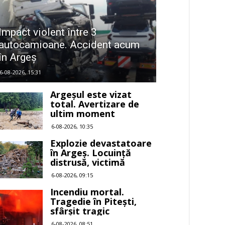
Impact violent între 3
autocamioane. Accident acum
în Argeș
6-08-2026, 15:31
Argeșul este vizat
total. Avertizare de
ultim moment
6-08-2026, 10:35
Explozie devastatoare
în Argeș. Locuință
distrusă, victimă
6-08-2026, 09:15
Incendiu mortal.
Tragedie în Pitești,
sfârșit tragic
6-08-2026, 08:51