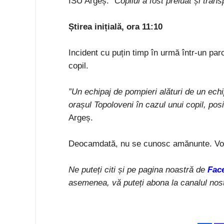
ISU Argeș:
”Copilul a fost preluat și trans
Știrea inițială, ora 11:10
Incident cu puțin timp în urmă într-un pa
copil.
”Un echipaj de pompieri alături de un echi
orașul Topoloveni în cazul unui copil, posib
Argeș.
Deocamdată, nu se cunosc amănunte. Vom 
Ne puteți citi și pe pagina noastră de
Fac
asemenea, vă puteți abona la canalul nos