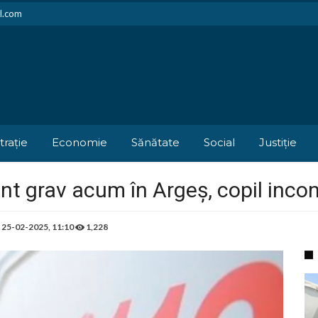
il.com
trație
Economie
Sănătate
Social
Justiție
nt grav acum în Argeș, copil inco
e
25-02-2025, 11:10
1,228