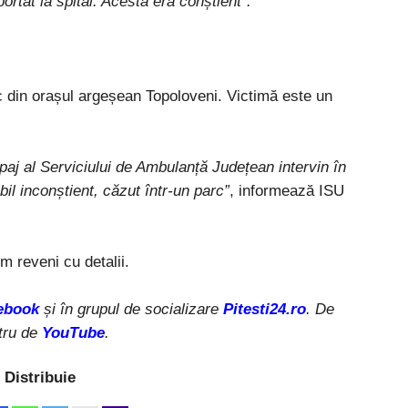
portat la spital. Acesta era conștient”.
rc din orașul argeșean Topoloveni. Victimă este un
paj al Serviciului de Ambulanță Județean intervin în
il inconștient, căzut într-un parc”
, informează ISU
reveni cu detalii.
ebook
și în grupul de socializare
Pitesti24.ro
. De
tru de
YouTube
.
Distribuie