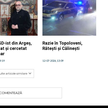
D-ist din Argeș,
Razie în Topoloveni,
at și cercetat
Rătești și Călinești
nar
9:19
12-07-2026, 13:09
lte articole similare
COMENTEAZĂ