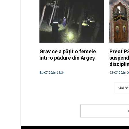
Grav ce a pățit o femeie
Preot PS
într-o pădure din Argeș
suspend
discipli
31-07-2026, 13:34
23-07-2026, 0
Mai mu