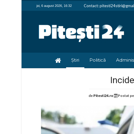
Contact: pitesti24stiri@gma
joi, 6 august 2026, 16:32
Știri
Politică
Adminis
Incide
de
Pitesti24.ro
Postat p