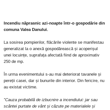
Incendiu năprasnic azi-noapte într-o gospodărie din
comuna Valea Danului.
La sosirea pompierilor, flăcările violente se manifestau
generalizat la o anexă gospodărească și acoperișul
unei locuințe, suprafața afectată fiind de aproximativ
250 de mp.
În urma evenimentului s-au mai deteriorat tavanele și
pereții casei, dar și bunurile din interior. Din fericire, nu
au existat victime.
”Cauza probabilă de izbucnire a incendiului: jar sau
scântei purtate de vânt și căzute pe materialele și