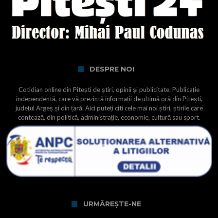
DESPRE NOI
Cotidian online din Pitești de știri, opinii și publicitate. Publicație
independentă, care vă prezintă informații de ultimă oră din Pitești,
județul Argeș și din țară. Aici puteți citi cele mai noi știri, știrile care
contează, din politică, administrație, economie, cultură sau sport.
URMĂREȘTE-NE