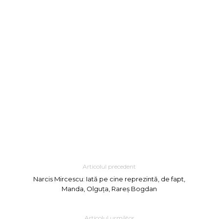
Articolul precedent
Narcis Mircescu: Iată pe cine reprezintă, de fapt,
Manda, Olguța, Rareș Bogdan
Articolul următor