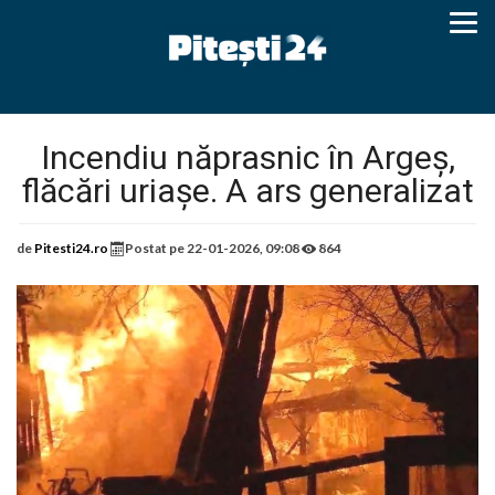
Incendiu năprasnic în Argeș,
flăcări uriașe. A ars generalizat
de
Pitesti24.ro
Postat pe
22-01-2026, 09:08
864