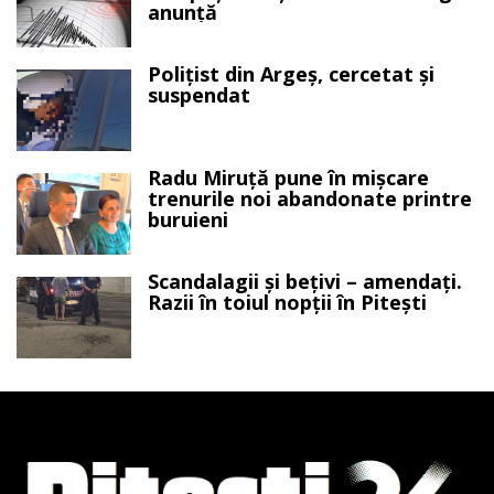
anunță
Polițist din Argeș, cercetat și
suspendat
Radu Miruță pune în mișcare
trenurile noi abandonate printre
buruieni
Scandalagii și bețivi – amendați.
Razii în toiul nopții în Pitești