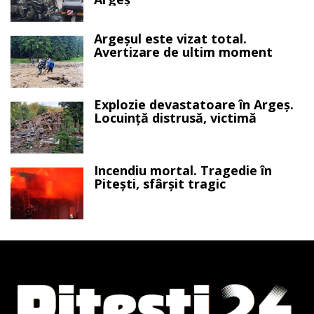
Argeșul este vizat total.
Avertizare de ultim moment
Explozie devastatoare în Argeș.
Locuință distrusă, victimă
Incendiu mortal. Tragedie în
Pitești, sfârșit tragic