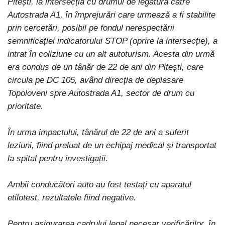
Pitești, la intersecția cu drumul de legătură către
Autostrada A1, în împrejurări care urmează a fi stabilite
prin cercetări, posibil pe fondul nerespectării
semnificației indicatorului STOP (oprire la intersecție), a
intrat în coliziune cu un alt autoturism. Acesta din urmă
era condus de un tânăr de 22 de ani din Pitești, care
circula pe DC 105, având direcția de deplasare
Topoloveni spre Autostrada A1, sector de drum cu
prioritate.
În urma impactului, tânărul de 22 de ani a suferit
leziuni, fiind preluat de un echipaj medical și transportat
la spital pentru investigații.
Ambii conducători auto au fost testați cu aparatul
etilotest, rezultatele fiind negative.
Pentru asigurarea cadrului legal necesar verificărilor, în