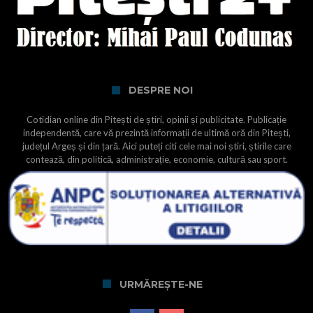
DESPRE NOI
Cotidian online din Pitești de știri, opinii și publicitate. Publicație
independentă, care vă prezintă informații de ultimă oră din Pitești,
județul Argeș și din țară. Aici puteți citi cele mai noi știri, știrile care
contează, din politică, administrație, economie, cultură sau sport.
URMĂREȘTE-NE