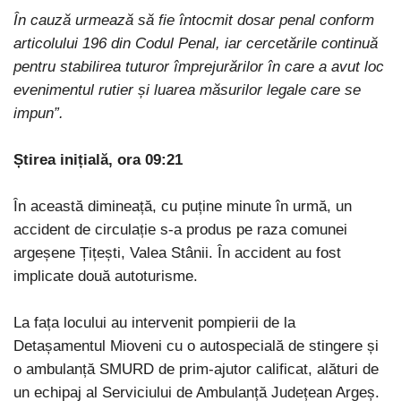
În cauză urmează să fie întocmit dosar penal conform
articolului 196 din Codul Penal, iar cercetările continuă
pentru stabilirea tuturor împrejurărilor în care a avut loc
evenimentul rutier și luarea măsurilor legale care se
impun”.
Știrea inițială, ora 09:21
În această dimineață, cu puține minute în urmă, un
accident de circulație s-a produs pe raza comunei
argeșene Țițești, Valea Stânii. În accident au fost
implicate două autoturisme.
La fața locului au intervenit pompierii de la
Detașamentul Mioveni cu o autospecială de stingere și
o ambulanță SMURD de prim-ajutor calificat, alături de
un echipaj al Serviciului de Ambulanță Județean Argeș.