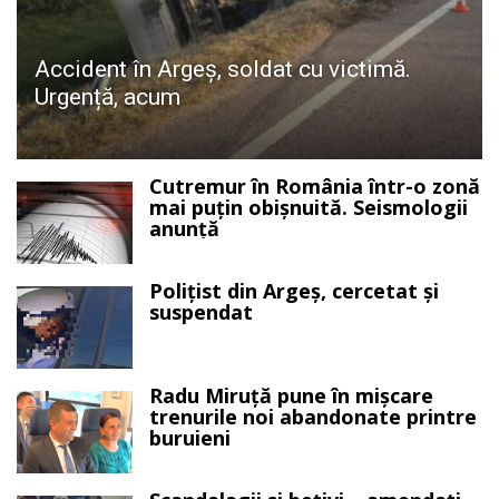
Accident în Argeș, soldat cu victimă.
Urgență, acum
Cutremur în România într-o zonă
mai puțin obișnuită. Seismologii
anunță
Polițist din Argeș, cercetat și
suspendat
Radu Miruță pune în mișcare
trenurile noi abandonate printre
buruieni