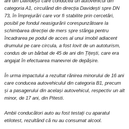
ani din Davidești care conducea un autovehicul din
categoria A1, circulând din direcția Davidești spre DN
73, în împrejurări care vor fi stabilite prin cercetări,
posibil pe fondul neasigurării corespunzătoare la
schimbarea direcției de mers spre stânga pentru
încadrarea pe podul de acces al unui imobil adiacent
drumului pe care circula, a fost lovit de un autoturism,
condus de un bărbat de 45 de ani din Țițești, care era
angajat în efectuarea manevrei de depășire.
În urma impactului a rezultat rănirea minorului de 16 ani
care conducea autovehiculul din categoria B1, precum
și a pasagerului din același autovehicul, respectiv un alt
minor, de 17 ani, din Pitesti.
Ambii conducători auto au fost testați cu aparatul
etilotest, rezultând că nu au consumat alcool.