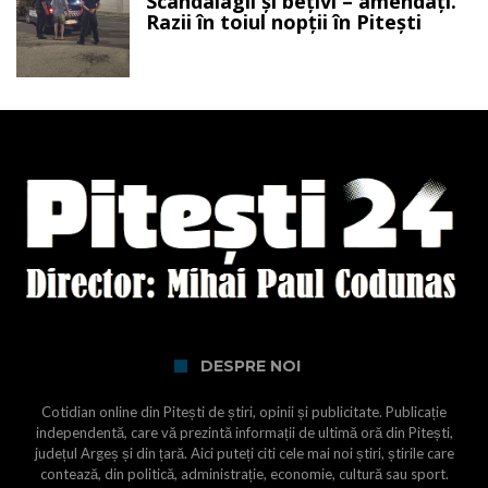
Scandalagii și bețivi – amendați.
Razii în toiul nopții în Pitești
DESPRE NOI
Cotidian online din Pitești de știri, opinii și publicitate. Publicație
independentă, care vă prezintă informații de ultimă oră din Pitești,
județul Argeș și din țară. Aici puteți citi cele mai noi știri, știrile care
contează, din politică, administrație, economie, cultură sau sport.