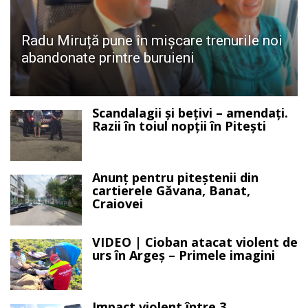
Radu Miruță pune în mișcare trenurile noi
abandonate printre buruieni
Scandalagii și bețivi – amendați.
Razii în toiul nopții în Pitești
Anunț pentru piteștenii din
cartierele Găvana, Banat,
Craiovei
VIDEO | Cioban atacat violent de
urs în Argeș – Primele imagini
Impact violent între 3