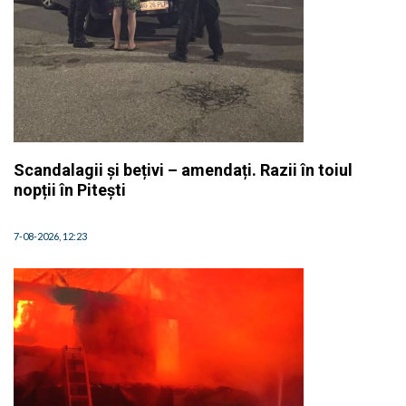
Scandalagii și bețivi – amendați. Razii în toiul
nopții în Pitești
7-08-2026, 12:23