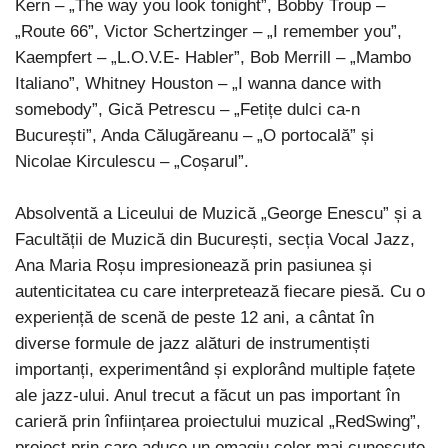
Kern – „The way you look tonight”, Bobby Troup –
„Route 66”, Victor Schertzinger – „I remember you”,
Kaempfert – „L.O.V.E- Habler”, Bob Merrill – „Mambo
Italiano”, Whitney Houston – „I wanna dance with
somebody”, Gică Petrescu – „Fetițe dulci ca-n
București”, Anda Călugăreanu – „O portocală” și
Nicolae Kirculescu – „Coșarul”.
Absolventă a Liceului de Muzică „George Enescu” și a
Facultății de Muzică din București, secția Vocal Jazz,
Ana Maria Roșu impresionează prin pasiunea și
autenticitatea cu care interpretează fiecare piesă. Cu o
experiență de scenă de peste 12 ani, a cântat în
diverse formule de jazz alături de instrumentiști
importanți, experimentând și explorând multiple fațete
ale jazz-ului. Anul trecut a făcut un pas important în
carieră prin înființarea proiectului muzical „RedSwing”,
proiect prin care aduce un omagiu celor mai cunoscute