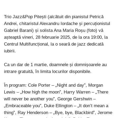
Trio Jazz&Pop Pitești (alcătuit din pianistul Petrică
Andrei, chitaristul Alexandru Iordache și percuționistul
Gabriel Barani) și solista Ana Maria Roșu (foto) vă
așteaptă vineri, 28 februarie 2025, de la ora 19:00, la
Centrul Multifuncțional, la o seară de jazz dedicată
iubirii.
Ca un dar de 1 martie, doamnele și domnișoarele au
intrare gratuită, în limita locurilor disponibile.
În program: Cole Porter – „Night and day”, Morgan
Lewis – „How high the moon”, Harry Warren – „There
will never be another you”, George Gershwin –
„Embraceable you”, Duke Ellington – „It don’t mean a
thing”, Ray Henderson – „Bye, bye, Blackbird”, Jerome