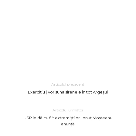
Articolul precedent
Exercițiu | Vor suna sirenele în tot Argeșul
Articolul următor
USR le dă cu flit extremiștilor. Ionuț Moșteanu
anunță