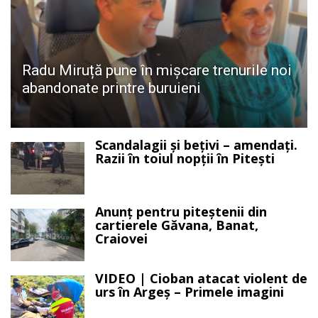
Radu Miruță pune în mișcare trenurile noi
abandonate printre buruieni
Scandalagii și bețivi – amendați.
Razii în toiul nopții în Pitești
Anunț pentru piteștenii din
cartierele Găvana, Banat,
Craiovei
VIDEO | Cioban atacat violent de
urs în Argeș – Primele imagini