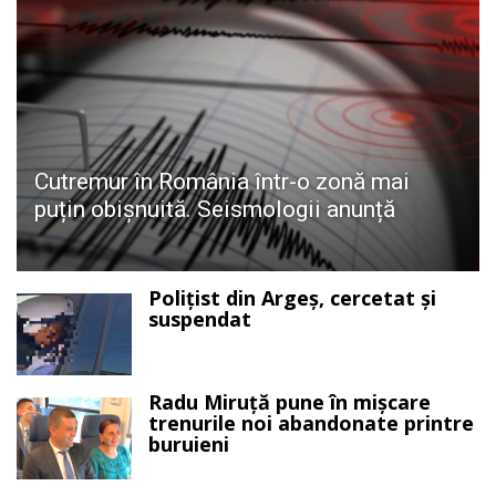
Cutremur în România într-o zonă mai
puțin obișnuită. Seismologii anunță
Polițist din Argeș, cercetat și
suspendat
Radu Miruță pune în mișcare
trenurile noi abandonate printre
buruieni