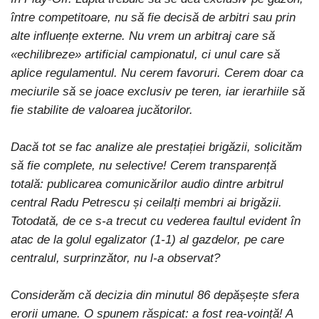
între competitoare, nu să fie decisă de arbitri sau prin
alte influențe externe. Nu vrem un arbitraj care să
«echilibreze» artificial campionatul, ci unul care să
aplice regulamentul. Nu cerem favoruri. Cerem doar ca
meciurile să se joace exclusiv pe teren, iar ierarhiile să
fie stabilite de valoarea jucătorilor.
Dacă tot se fac analize ale prestației brigăzii, solicităm
să fie complete, nu selective! Cerem transparență
totală: publicarea comunicărilor audio dintre arbitrul
central Radu Petrescu și ceilalți membri ai brigăzii.
Totodată, de ce s-a trecut cu vederea faultul evident în
atac de la golul egalizator (1-1) al gazdelor, pe care
centralul, surprinzător, nu l-a observat?
Considerăm că decizia din minutul 86 depășește sfera
erorii umane. O spunem răspicat: a fost rea-voință! A