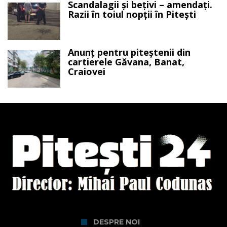
Scandalagii și bețivi – amendați.
Razii în toiul nopții în Pitești
Anunț pentru piteștenii din
cartierele Găvana, Banat,
Craiovei
DESPRE NOI