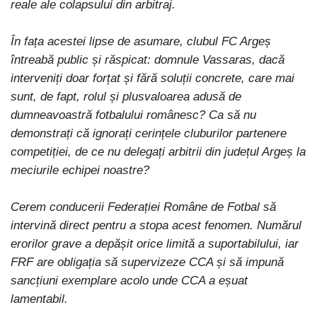
reale ale colapsului din arbitraj.
În fața acestei lipse de asumare, clubul FC Argeș
întreabă public și răspicat: domnule Vassaras, dacă
interveniți doar forțat și fără soluții concrete, care mai
sunt, de fapt, rolul și plusvaloarea adusă de
dumneavoastră fotbalului românesc? Ca să nu
demonstrați că ignorați cerințele cluburilor partenere
competiției, de ce nu delegați arbitrii din județul Argeș la
meciurile echipei noastre?
Cerem conducerii Federației Române de Fotbal să
intervină direct pentru a stopa acest fenomen. Numărul
erorilor grave a depășit orice limită a suportabilului, iar
FRF are obligația să supervizeze CCA și să impună
sancțiuni exemplare acolo unde CCA a eșuat
lamentabil.