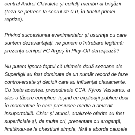
central Andrei Chivulete și ceilalți membri ai brigăzii
(faza se petrece la scorul de 0-0, în finalul primei
reprize).
Privind succesiunea evenimentelor și ușurința cu care
suntem dezavantajați, ne punem o întrebare legitimă:
prezența echipei FC Argeș în Play-Off deranjează?
Nu putem ignora faptul că ultimele două sezoane ale
Superligii au fost dominate de un număr record de faze
controversate și decizii care au influențat clasamente.
Cu toate acestea, președintele CCA, Kýros Vassaras, a
ales o tăcere complice, ieșind cu explicații publice doar
în momentele în care presiunea media a devenit
insuportabilă. Chiar și atunci, analizele oferite au fost
superficiale și, de multe ori, prezentate cu aroganță,
limitându-se la chestiuni simple, fără a aborda cauzele