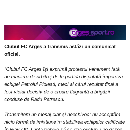
Clubul FC Argeș a transmis astăzi un comunicat
oficial.
”Clubul FC Argeș își exprimă protestul vehement față
de maniera de arbitraj de la partida disputată împotriva
echipei Petrolul Ploiești, meci al cărui rezultat final a
fost viciat decisiv de o eroare flagrantă a brigăzii
conduse de Radu Petrescu.
Transmitem un mesaj clar și neechivoc: nu acceptăm
nicio formă de imixtiune în stabilirea echipelor calificate
în Play-Off. Lupta trebuie să se dea exclusiv pe gazon,