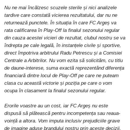
Nu ne mai încălzesc scuzele sterile și nici analizele
tardive care constată vicierea rezultatului, dar nu ne
returnează punctele. În situația în care FC Argeș va
rata calificarea în Play-Off la finalul sezonului regular
din cauza acestei vicieri de rezultat, clubul nostru se va
îndrepta pe cale legală, în instanțele civile și sportive,
direct împotriva arbitrului Radu Petrescu și a Comisiei
Centrale a Arbitrilor. Nu vom ezita să solicităm, cu titlu
de daune-interese, suma exactă reprezentând diferența
financiară dintre locul de Play-Off pe care ne puteam
clasa cu această victorie și poziția pe care o vom
ocupa în clasament la finalul sezonului regular.
Erorile voastre au un cost, iar FC Argeș nu este
dispusă să plătească pentru incompetența sau reaua-
voință a altora. Vom imputa inclusiv prejudiciile grave
de imagine aduse brandului nostru prin aceste decizii,