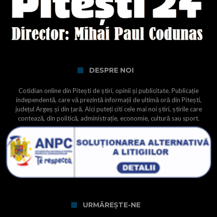
DESPRE NOI
Cotidian online din Pitești de știri, opinii și publicitate. Publicație
independentă, care vă prezintă informații de ultimă oră din Pitești,
județul Argeș și din țară. Aici puteți citi cele mai noi știri, știrile care
contează, din politică, administrație, economie, cultură sau sport.
URMĂREȘTE-NE