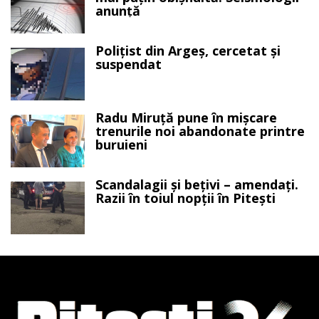
anunță
Polițist din Argeș, cercetat și
suspendat
Radu Miruță pune în mișcare
trenurile noi abandonate printre
buruieni
Scandalagii și bețivi – amendați.
Razii în toiul nopții în Pitești