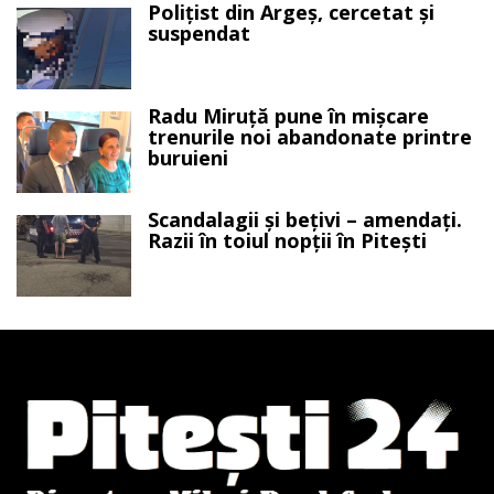
Polițist din Argeș, cercetat și
suspendat
Radu Miruță pune în mișcare
trenurile noi abandonate printre
buruieni
Scandalagii și bețivi – amendați.
Razii în toiul nopții în Pitești