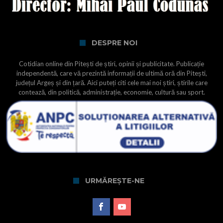
DESPRE NOI
Cotidian online din Pitești de știri, opinii și publicitate. Publicație
independentă, care vă prezintă informații de ultimă oră din Pitești,
județul Argeș și din țară. Aici puteți citi cele mai noi știri, știrile care
contează, din politică, administrație, economie, cultură sau sport.
URMĂREȘTE-NE