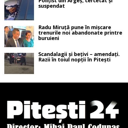
Polițist din Argeș, cercetat și
suspendat
Radu Miruță pune în mișcare
trenurile noi abandonate printre
buruieni
Scandalagii și bețivi – amendați.
Razii în toiul nopții în Pitești