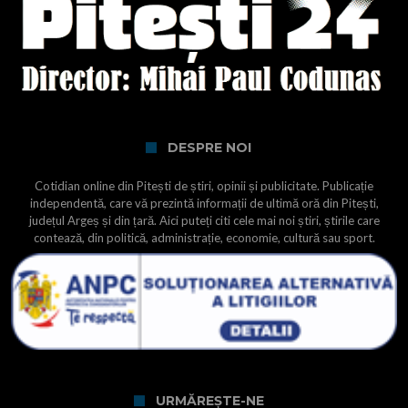
DESPRE NOI
Cotidian online din Pitești de știri, opinii și publicitate. Publicație
independentă, care vă prezintă informații de ultimă oră din Pitești,
județul Argeș și din țară. Aici puteți citi cele mai noi știri, știrile care
contează, din politică, administrație, economie, cultură sau sport.
URMĂREȘTE-NE