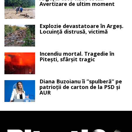
Avertizare de ultim moment
Explozie devastatoare în Argeș.
Locuință distrusă, victimă
Incendiu mortal. Tragedie în
Pitești, sfârșit tragic
Diana Buzoianu îi ”spulberă” pe
patrioții de carton de la PSD și
AUR