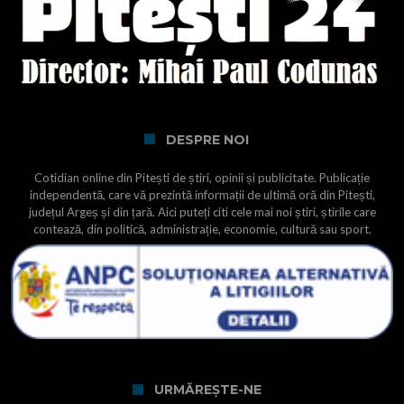
DESPRE NOI
Cotidian online din Pitești de știri, opinii și publicitate. Publicație
independentă, care vă prezintă informații de ultimă oră din Pitești,
județul Argeș și din țară. Aici puteți citi cele mai noi știri, știrile care
contează, din politică, administrație, economie, cultură sau sport.
URMĂREȘTE-NE