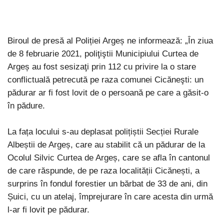
Biroul de presă al Poliției Argeș ne informează: „În ziua
de 8 februarie 2021, poliţiştii Municipiului Curtea de
Argeș au fost sesizaţi prin 112 cu privire la o stare
conflictuală petrecută pe raza comunei Cicăneşti: un
pădurar ar fi fost lovit de o persoană pe care a găsit-o
în pădure.
La fața locului s-au deplasat polițiștii Secției Rurale
Albeștii de Argeș, care au stabilit că un pădurar de la
Ocolul Silvic Curtea de Argeș, care se afla în cantonul
de care răspunde, de pe raza localității Cicănești, a
surprins în fondul forestier un bărbat de 33 de ani, din
Șuici, cu un atelaj, împrejurare în care acesta din urmă
l-ar fi lovit pe pădurar.