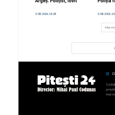
Argeș. Polițist, lovit
Poliția 
3-08-2026, 14:38
3-08-2026, 10
Mai mu
D
Cotidi
prezin
mai no