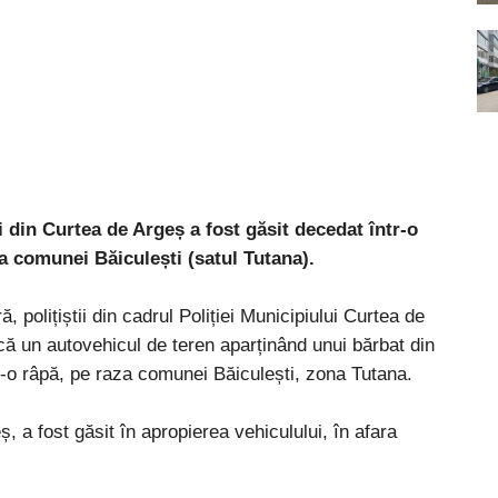
i din Curtea de Argeș a fost găsit decedat într-o
za comunei Băiculești (satul Tutana).
, polițiștii din cadrul Poliției Municipiului Curtea de
l că un autovehicul de teren aparținând unui bărbat din
tr-o râpă, pe raza comunei Băiculești, zona Tutana.
, a fost găsit în apropierea vehiculului, în afara