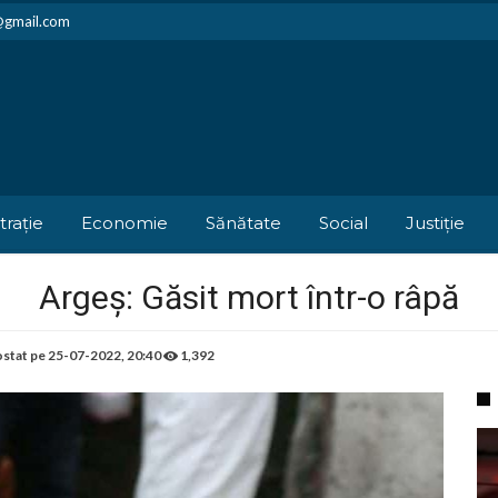
i@gmail.com
trație
Economie
Sănătate
Social
Justiție
Argeș: Găsit mort într-o râpă
stat pe
25-07-2022, 20:40
1,392