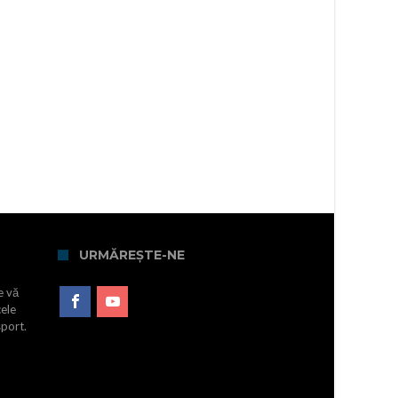
URMĂREȘTE-NE
e vă
cele
sport.