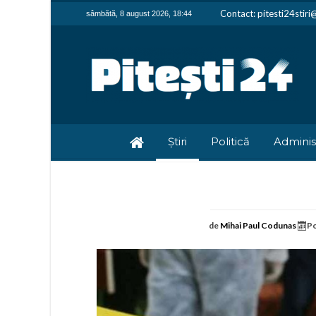
Contact: pitesti24stir
sâmbătă, 8 august 2026, 18:44
Știri
Politică
Adminis
de
Mihai Paul Codunas
Po