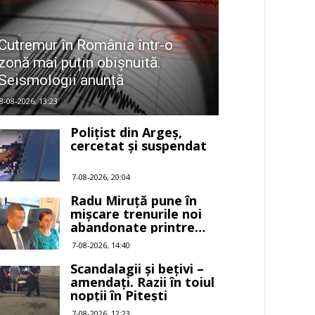
Cutremur în România într-o
zonă mai puțin obișnuită.
Seismologii anunță
8-08-2026, 13:23
Polițist din Argeș,
cercetat și suspendat
7-08-2026, 20:04
Radu Miruță pune în
mișcare trenurile noi
abandonate printre
buruieni
7-08-2026, 14:40
Scandalagii și bețivi –
amendați. Razii în toiul
nopții în Pitești
7-08-2026, 12:23