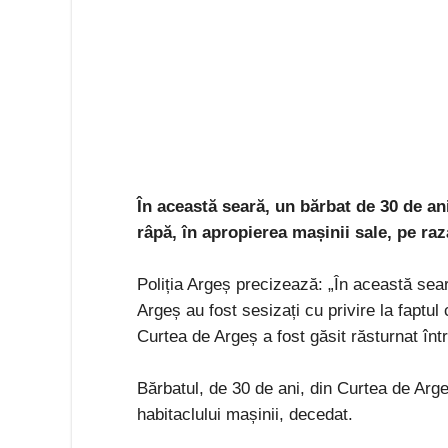
În această seară, un bărbat de 30 de an
râpă, în apropierea mașinii sale, pe ra
Poliția Argeș precizează: „În această seară
Argeș au fost sesizați cu privire la faptu
Curtea de Argeș a fost găsit răsturnat în
Bărbatul, de 30 de ani, din Curtea de Argeș
habitaclului mașinii, decedat.