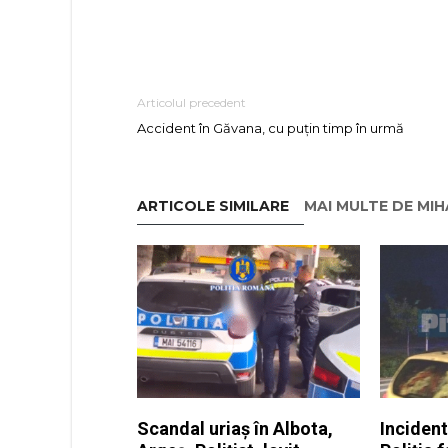
Articolul precedent
Accident în Găvana, cu puțin timp în urmă
ARTICOLE SIMILARE
MAI MULTE DE MI
Scandal uriaș în Albota,
Incident