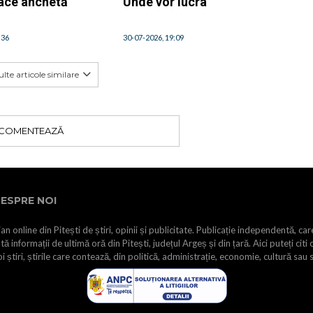
face anchetă
Unde vor lucra
:36
30-07-2026, 19:09
lte articole similare
COMENTEAZĂ
ESPRE NOI
an online din Pitești de știri, opinii și publicitate. Publicație independentă, car
tă informații de ultimă oră din Pitești, județul Argeș și din țară. Aici puteți citi 
i știri, știrile care contează, din politică, administrație, economie, cultură sau 