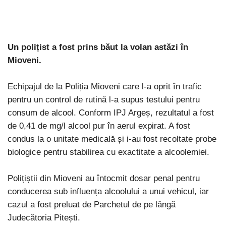
Un polițist a fost prins băut la volan astăzi în
Mioveni.
Echipajul de la Poliția Mioveni care l-a oprit în trafic
pentru un control de rutină l-a supus testului pentru
consum de alcool. Conform IPJ Argeș, rezultatul a fost
de 0,41 de mg/l alcool pur în aerul expirat. A fost
condus la o unitate medicală și i-au fost recoltate probe
biologice pentru stabilirea cu exactitate a alcoolemiei.
Polițiștii din Mioveni au întocmit dosar penal pentru
conducerea sub influența alcoolului a unui vehicul, iar
cazul a fost preluat de Parchetul de pe lângă
Judecătoria Pitești.