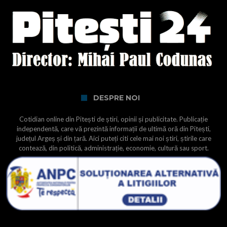
DESPRE NOI
Cotidian online din Pitești de știri, opinii și publicitate. Publicație
independentă, care vă prezintă informații de ultimă oră din Pitești,
județul Argeș și din țară. Aici puteți citi cele mai noi știri, știrile care
contează, din politică, administrație, economie, cultură sau sport.