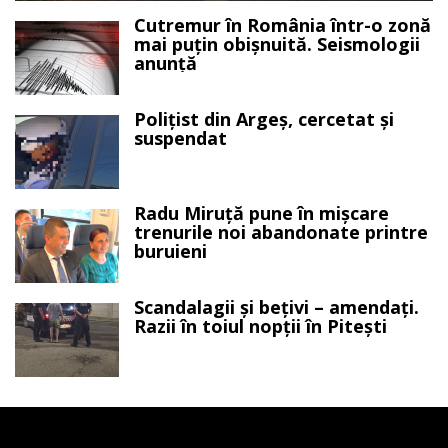
Cutremur în România într-o zonă
mai puțin obișnuită. Seismologii
anunță
Polițist din Argeș, cercetat și
suspendat
Radu Miruță pune în mișcare
trenurile noi abandonate printre
buruieni
Scandalagii și bețivi – amendați.
Razii în toiul nopții în Pitești