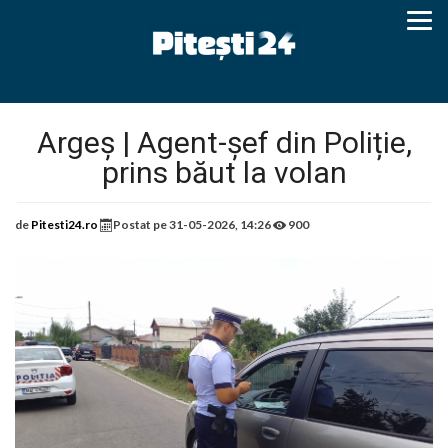
Argeș | Agent-șef din Poliție,
prins băut la volan
de
Pitesti24.ro
Postat pe
31-05-2026, 14:26
900