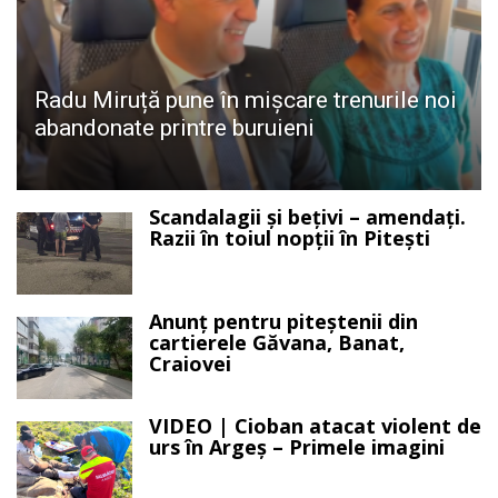
Radu Miruță pune în mișcare trenurile noi
abandonate printre buruieni
Scandalagii și bețivi – amendați.
Razii în toiul nopții în Pitești
Anunț pentru piteștenii din
cartierele Găvana, Banat,
Craiovei
VIDEO | Cioban atacat violent de
urs în Argeș – Primele imagini