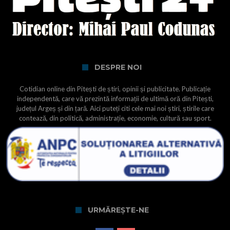
DESPRE NOI
Cotidian online din Pitești de știri, opinii și publicitate. Publicație
independentă, care vă prezintă informații de ultimă oră din Pitești,
județul Argeș și din țară. Aici puteți citi cele mai noi știri, știrile care
contează, din politică, administrație, economie, cultură sau sport.
URMĂREȘTE-NE