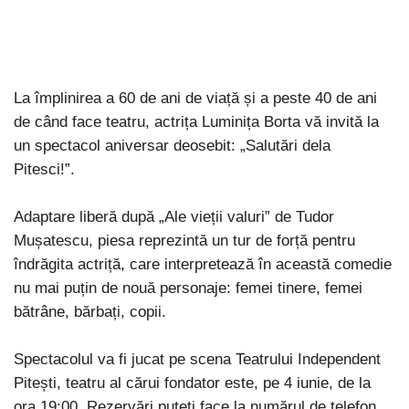
La împlinirea a 60 de ani de viață și a peste 40 de ani
de când face teatru, actrița Luminița Borta vă invită la
un spectacol aniversar deosebit: „Salutări dela
Pitesci!”.
Adaptare liberă după „Ale vieții valuri” de Tudor
Mușatescu, piesa reprezintă un tur de forță pentru
îndrăgita actriță, care interpretează în această comedie
nu mai puțin de nouă personaje: femei tinere, femei
bătrâne, bărbați, copii.
Spectacolul va fi jucat pe scena Teatrului Independent
Pitești, teatru al cărui fondator este, pe 4 iunie, de la
ora 19:00. Rezervări puteți face la numărul de telefon